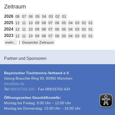
Zeitraum
2026
08
07
06
05
04
03
02
01
2025
12
11
10
09
08
07
06
05
04
03
02
01
2024
12
11
10
09
08
07
06
05
04
03
02
01
2023
12
11
10
09
08
07
06
05
04
03
02
01
|
mehr...
Gesamter Zeitraum
Partner und Sponsoren
Bayerischer Tischtennis-Verband e.V.
Georg-Brauchle-Ring 93, 80992 München
bttv
@
bttv.de
Tel
089/15702-420
· Fax 089/15702-424
Öffnungszeiten Geschäftsstelle:
Montag bis Freitag: 9:00 Uhr – 12:00 Uhr
Montag bis Donnerstag: 13:00 Uhr – 16:00 Uhr