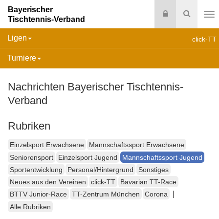
Bayerischer
Login
Suche
Tischtennis-Verband
Na
Ligen
click-TT
Turniere
Nachrichten Bayerischer Tischtennis-
Verband
Rubriken
Einzelsport Erwachsene
Mannschaftssport Erwachsene
Seniorensport
Einzelsport Jugend
Mannschaftssport Jugend
Sportentwicklung
Personal/Hintergrund
Sonstiges
Neues aus den Vereinen
click-TT
Bavarian TT-Race
|
BTTV Junior-Race
TT-Zentrum München
Corona
Alle Rubriken