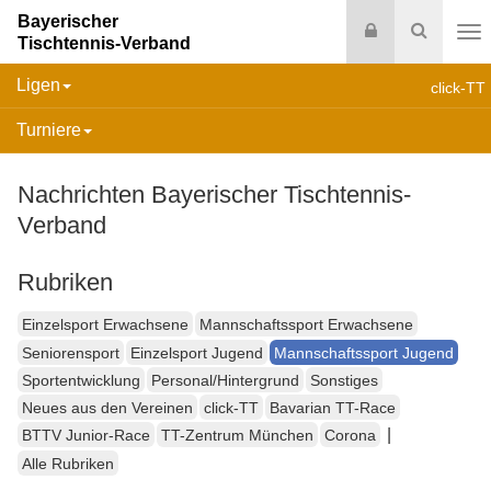
Bayerischer
Login
Suche
Tischtennis-Verband
Na
Ligen
click-TT
Turniere
Nachrichten Bayerischer Tischtennis-
Verband
Rubriken
Einzelsport Erwachsene
Mannschaftssport Erwachsene
Seniorensport
Einzelsport Jugend
Mannschaftssport Jugend
Sportentwicklung
Personal/Hintergrund
Sonstiges
Neues aus den Vereinen
click-TT
Bavarian TT-Race
|
BTTV Junior-Race
TT-Zentrum München
Corona
Alle Rubriken