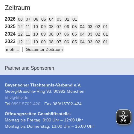
Zeitraum
2026
08
07
06
05
04
03
02
01
2025
12
11
10
09
08
07
06
05
04
03
02
01
2024
12
11
10
09
08
07
06
05
04
03
02
01
2023
12
11
10
09
08
07
06
05
04
03
02
01
|
mehr...
Gesamter Zeitraum
Partner und Sponsoren
Bayerischer Tischtennis-Verband e.V.
Georg-Brauchle-Ring 93, 80992 München
bttv
@
bttv.de
Tel
089/15702-420
· Fax 089/15702-424
Öffnungszeiten Geschäftsstelle:
Montag bis Freitag: 9:00 Uhr – 12:00 Uhr
Montag bis Donnerstag: 13:00 Uhr – 16:00 Uhr