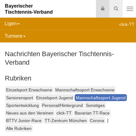
Bayerischer
Login
Suche
Tischtennis-Verband
Na
Ligen
click-TT
Turniere
Nachrichten Bayerischer Tischtennis-
Verband
Rubriken
Einzelsport Erwachsene
Mannschaftssport Erwachsene
Seniorensport
Einzelsport Jugend
Mannschaftssport Jugend
Sportentwicklung
Personal/Hintergrund
Sonstiges
Neues aus den Vereinen
click-TT
Bavarian TT-Race
|
BTTV Junior-Race
TT-Zentrum München
Corona
Alle Rubriken