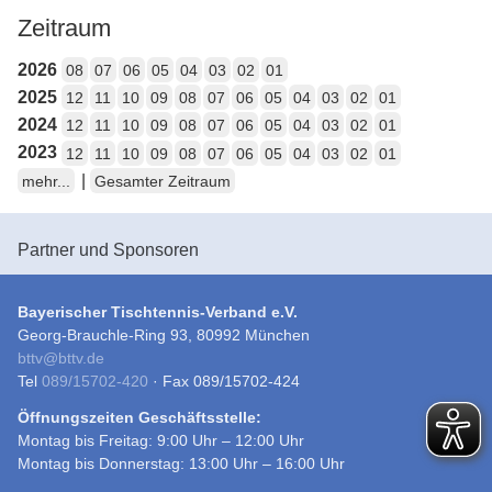
Zeitraum
2026
08
07
06
05
04
03
02
01
2025
12
11
10
09
08
07
06
05
04
03
02
01
2024
12
11
10
09
08
07
06
05
04
03
02
01
2023
12
11
10
09
08
07
06
05
04
03
02
01
|
mehr...
Gesamter Zeitraum
Partner und Sponsoren
Bayerischer Tischtennis-Verband e.V.
Georg-Brauchle-Ring 93, 80992 München
bttv
@
bttv.de
Tel
089/15702-420
· Fax 089/15702-424
Öffnungszeiten Geschäftsstelle:
Montag bis Freitag: 9:00 Uhr – 12:00 Uhr
Montag bis Donnerstag: 13:00 Uhr – 16:00 Uhr