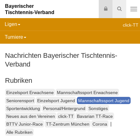
Bayerischer
Login
Suche
Tischtennis-Verband
Na
Ligen
click-TT
Turniere
Nachrichten Bayerischer Tischtennis-
Verband
Rubriken
Einzelsport Erwachsene
Mannschaftssport Erwachsene
Seniorensport
Einzelsport Jugend
Mannschaftssport Jugend
Sportentwicklung
Personal/Hintergrund
Sonstiges
Neues aus den Vereinen
click-TT
Bavarian TT-Race
|
BTTV Junior-Race
TT-Zentrum München
Corona
Alle Rubriken