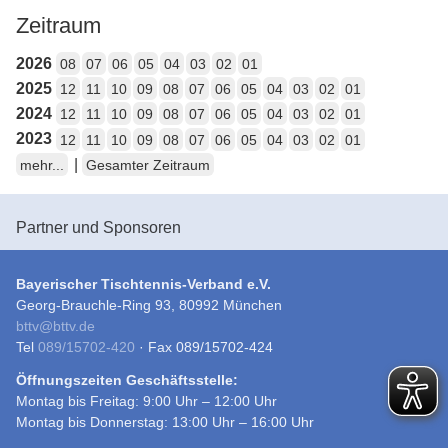
Zeitraum
2026
08
07
06
05
04
03
02
01
2025
12
11
10
09
08
07
06
05
04
03
02
01
2024
12
11
10
09
08
07
06
05
04
03
02
01
2023
12
11
10
09
08
07
06
05
04
03
02
01
|
mehr...
Gesamter Zeitraum
Partner und Sponsoren
Bayerischer Tischtennis-Verband e.V.
Georg-Brauchle-Ring 93, 80992 München
bttv
@
bttv.de
Tel
089/15702-420
· Fax 089/15702-424
Öffnungszeiten Geschäftsstelle:
Montag bis Freitag: 9:00 Uhr – 12:00 Uhr
Montag bis Donnerstag: 13:00 Uhr – 16:00 Uhr