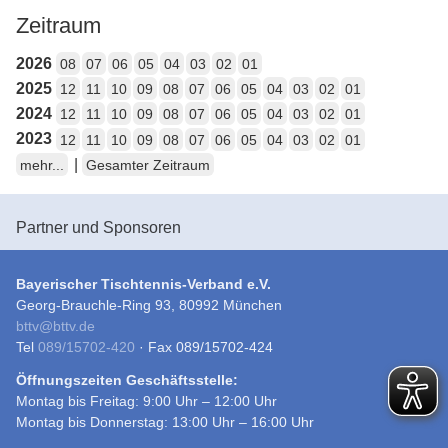
Zeitraum
2026
08
07
06
05
04
03
02
01
2025
12
11
10
09
08
07
06
05
04
03
02
01
2024
12
11
10
09
08
07
06
05
04
03
02
01
2023
12
11
10
09
08
07
06
05
04
03
02
01
|
mehr...
Gesamter Zeitraum
Partner und Sponsoren
Bayerischer Tischtennis-Verband e.V.
Georg-Brauchle-Ring 93, 80992 München
bttv
@
bttv.de
Tel
089/15702-420
· Fax 089/15702-424
Öffnungszeiten Geschäftsstelle:
Montag bis Freitag: 9:00 Uhr – 12:00 Uhr
Montag bis Donnerstag: 13:00 Uhr – 16:00 Uhr