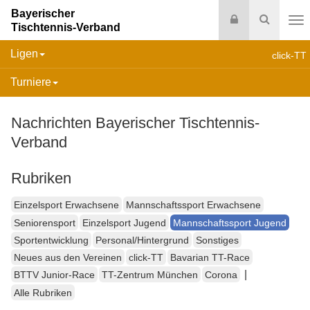
Bayerischer
Login
Suche
Tischtennis-Verband
Na
Ligen
click-TT
Turniere
Nachrichten Bayerischer Tischtennis-
Verband
Rubriken
Einzelsport Erwachsene
Mannschaftssport Erwachsene
Seniorensport
Einzelsport Jugend
Mannschaftssport Jugend
Sportentwicklung
Personal/Hintergrund
Sonstiges
Neues aus den Vereinen
click-TT
Bavarian TT-Race
|
BTTV Junior-Race
TT-Zentrum München
Corona
Alle Rubriken