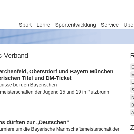
Sport
Lehre
Sportentwicklung
Service
Übe
is-Verband
R
E
Lerchenfeld, Oberstdorf und Bayern München
M
rischen Titel und DM-Ticket
E
tnisse bei den Bayerischen
S
meisterschaften der Jugend 15 und 19 in Putzbrunn
N
B
A
ms dürften zur „Deutschen“
Z
urniere um die Bayerische Mannschaftsmeisterschaft der