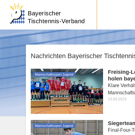
Bayerischer
Tischtennis-Verband
Nachrichten Bayerischer Tischtenn
Freising-
Mannschaftssport Jugend
holen baye
Klare Verhäl
Mannschafts
13.03.2023
Siegertea
Mannschaftssport Jugend
Final-Four-T