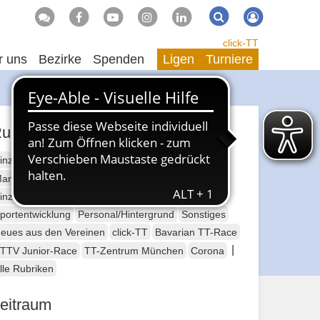
Suche
Suchen
click-TT
r uns
Bezirke
Spenden
Ligen
Turniere
ubriken
inzelsport Erwachsene
annschaftssport Erwachsene
Seniorensport
inzelsport Jugend
Mannschaftssport Jugend
portentwicklung
Personal/Hintergrund
Sonstiges
eues aus den Vereinen
click-TT
Bavarian TT-Race
|
TTV Junior-Race
TT-Zentrum München
Corona
lle Rubriken
eitraum