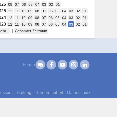
026
08
07
06
05
04
03
02
01
025
12
11
10
09
08
07
06
05
04
03
02
01
024
12
11
10
09
08
07
06
05
04
03
02
01
023
12
11
10
09
08
07
06
05
04
03
02
01
|
ehr...
Gesamter Zeitraum
Forum
ressum
Haftung
Barrierefreiheit
Datenschutz