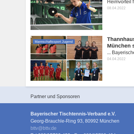
Heimvorteil 
08.04.2022
Thannhau
Mannschaftssport Jugend
München si
... Bayerisc
04.04.2022
Partner und Sponsoren
Bayerischer Tischtennis-Verband e.V.
Georg-Brauchle-Ring 93, 80992 München
bttv
@
bttv.de