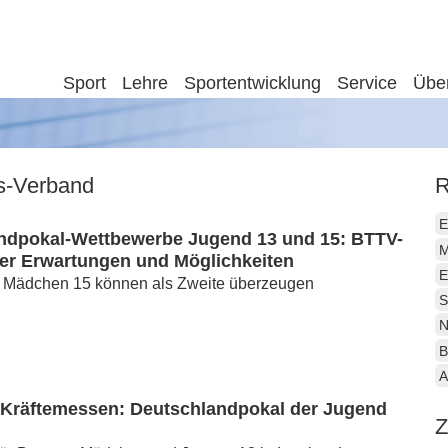
Sport
Lehre
Sportentwicklung
Service
Übe
is-Verband
R
E
ndpokal-Wettbewerbe Jugend 13 und 15: BTTV-
M
er Erwartungen und Möglichkeiten
E
 Mädchen 15 können als Zweite überzeugen
S
N
B
A
 Kräftemessen: Deutschlandpokal der Jugend
Z