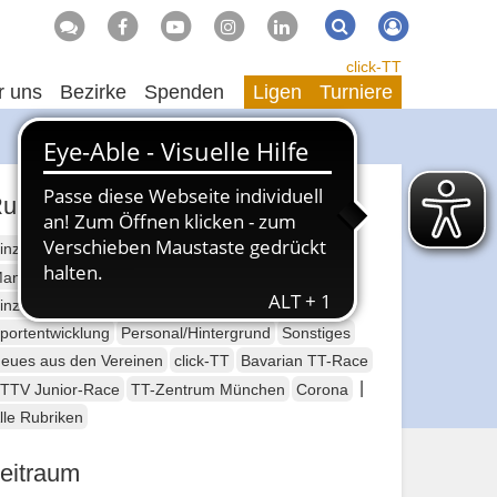
Suche
Suchen
click-TT
r uns
Bezirke
Spenden
Ligen
Turniere
ubriken
inzelsport Erwachsene
annschaftssport Erwachsene
Seniorensport
inzelsport Jugend
Mannschaftssport Jugend
portentwicklung
Personal/Hintergrund
Sonstiges
eues aus den Vereinen
click-TT
Bavarian TT-Race
|
TTV Junior-Race
TT-Zentrum München
Corona
lle Rubriken
eitraum