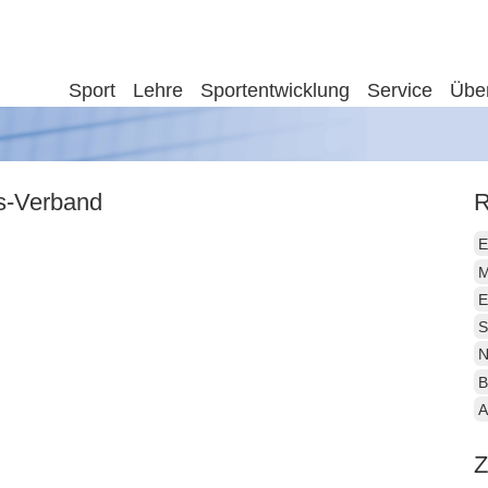
Sport
Lehre
Sportentwicklung
Service
Übe
is-Verband
R
E
M
E
S
N
B
A
Z