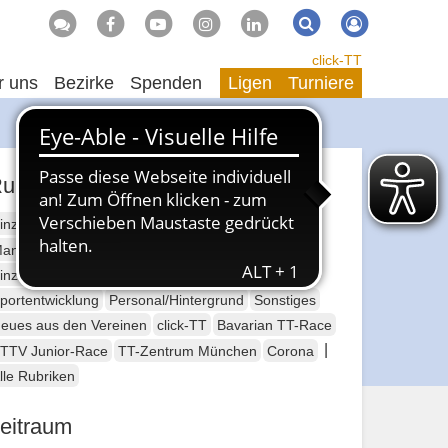
Suche
Suchen
click-TT
r uns
Bezirke
Spenden
Ligen
Turniere
ubriken
inzelsport Erwachsene
annschaftssport Erwachsene
Seniorensport
inzelsport Jugend
Mannschaftssport Jugend
portentwicklung
Personal/Hintergrund
Sonstiges
eues aus den Vereinen
click-TT
Bavarian TT-Race
|
TTV Junior-Race
TT-Zentrum München
Corona
lle Rubriken
eitraum