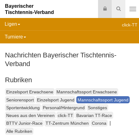
Bayerischer
Login
Suche
Tischtennis-Verband
Na
Ligen
click-TT
Turniere
Nachrichten Bayerischer Tischtennis-
Verband
Rubriken
Einzelsport Erwachsene
Mannschaftssport Erwachsene
Seniorensport
Einzelsport Jugend
Mannschaftssport Jugend
Sportentwicklung
Personal/Hintergrund
Sonstiges
Neues aus den Vereinen
click-TT
Bavarian TT-Race
|
BTTV Junior-Race
TT-Zentrum München
Corona
Alle Rubriken