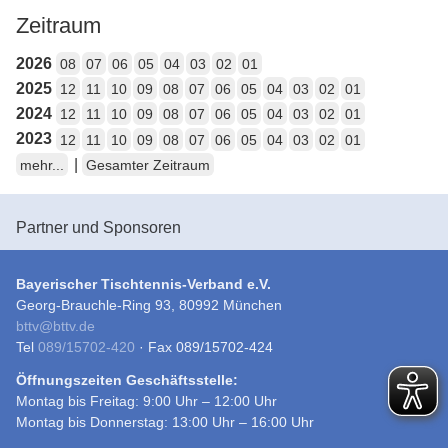
Zeitraum
2026
08
07
06
05
04
03
02
01
2025
12
11
10
09
08
07
06
05
04
03
02
01
2024
12
11
10
09
08
07
06
05
04
03
02
01
2023
12
11
10
09
08
07
06
05
04
03
02
01
|
mehr...
Gesamter Zeitraum
Partner und Sponsoren
Bayerischer Tischtennis-Verband e.V.
Georg-Brauchle-Ring 93, 80992 München
bttv
@
bttv.de
Tel
089/15702-420
· Fax 089/15702-424
Öffnungszeiten Geschäftsstelle:
Montag bis Freitag: 9:00 Uhr – 12:00 Uhr
Montag bis Donnerstag: 13:00 Uhr – 16:00 Uhr