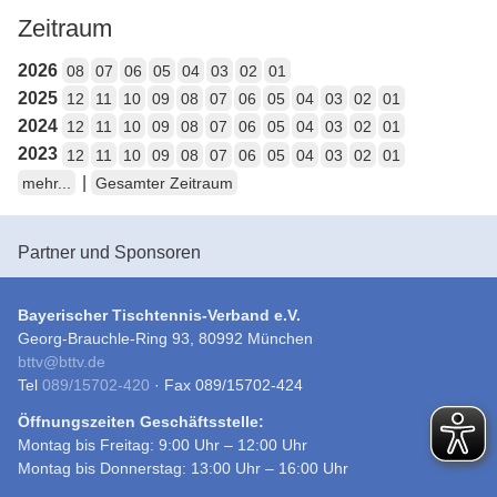
Zeitraum
2026
08
07
06
05
04
03
02
01
2025
12
11
10
09
08
07
06
05
04
03
02
01
2024
12
11
10
09
08
07
06
05
04
03
02
01
2023
12
11
10
09
08
07
06
05
04
03
02
01
|
mehr...
Gesamter Zeitraum
Partner und Sponsoren
Bayerischer Tischtennis-Verband e.V.
Georg-Brauchle-Ring 93, 80992 München
bttv
@
bttv.de
Tel
089/15702-420
· Fax 089/15702-424
Öffnungszeiten Geschäftsstelle:
Montag bis Freitag: 9:00 Uhr – 12:00 Uhr
Montag bis Donnerstag: 13:00 Uhr – 16:00 Uhr