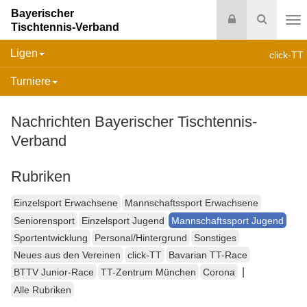
Bayerischer
Login
Suche
Tischtennis-Verband
Na
Ligen
click-TT
Turniere
Nachrichten Bayerischer Tischtennis-
Verband
Rubriken
Einzelsport Erwachsene
Mannschaftssport Erwachsene
Seniorensport
Einzelsport Jugend
Mannschaftssport Jugend
Sportentwicklung
Personal/Hintergrund
Sonstiges
Neues aus den Vereinen
click-TT
Bavarian TT-Race
|
BTTV Junior-Race
TT-Zentrum München
Corona
Alle Rubriken