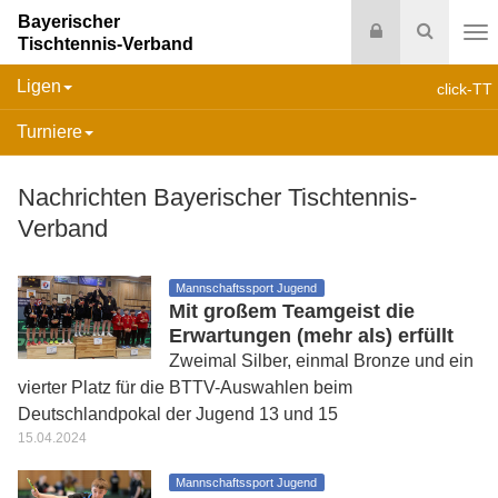
Bayerischer
Login
Suche
Tischtennis-Verband
Na
Ligen
click-TT
Turniere
Nachrichten Bayerischer Tischtennis-
Verband
Mannschaftssport Jugend
Mit großem Teamgeist die
Erwartungen (mehr als) erfüllt
Zweimal Silber, einmal Bronze und ein
vierter Platz für die BTTV-Auswahlen beim
Deutschlandpokal der Jugend 13 und 15
15.04.2024
Mannschaftssport Jugend