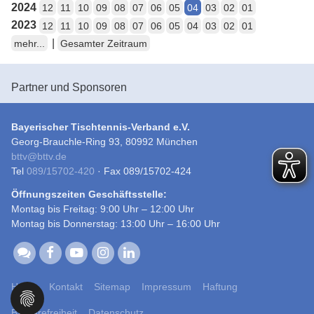
2024
12
11
10
09
08
07
06
05
04
03
02
01
2023
12
11
10
09
08
07
06
05
04
03
02
01
|
mehr...
Gesamter Zeitraum
Partner und Sponsoren
Bayerischer Tischtennis-Verband e.V.
Georg-Brauchle-Ring 93, 80992 München
bttv
@
bttv.de
Tel
089/15702-420
· Fax 089/15702-424
Öffnungszeiten Geschäftsstelle:
Montag bis Freitag: 9:00 Uhr – 12:00 Uhr
Montag bis Donnerstag: 13:00 Uhr – 16:00 Uhr
Home
Kontakt
Sitemap
Impressum
Haftung
Barrierefreiheit
Datenschutz