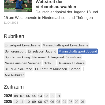
Wettstreit der
Verbandsauswahlen
Deutschlandpokal der Jugend 13 und
15 am Wochenende in Niedersachsen und Thüringen
11.04.2024
Rubriken
Einzelsport Erwachsene
Mannschaftssport Erwachsene
Seniorensport
Einzelsport Jugend
Mannschaftssport Jugend
Sportentwicklung
Personal/Hintergrund
Sonstiges
Neues aus den Vereinen
click-TT
Bavarian TT-Race
|
BTTV Junior-Race
TT-Zentrum München
Corona
Alle Rubriken
Zeitraum
2026
08
07
06
05
04
03
02
01
2025
12
11
10
09
08
07
06
05
04
03
02
01