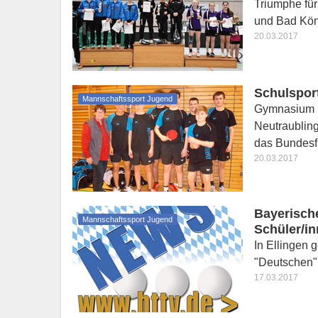
Triumphe fü
und Bad Kön
20.03.2017
Schulsport
Mannschaftssport Jugend
Gymnasium U
Neutraubling
das Bundesfi
20.03.2017
Bayerisch
Mannschaftssport Jugend
Schüler/i
In Ellingen
"Deutschen"
17.03.2017