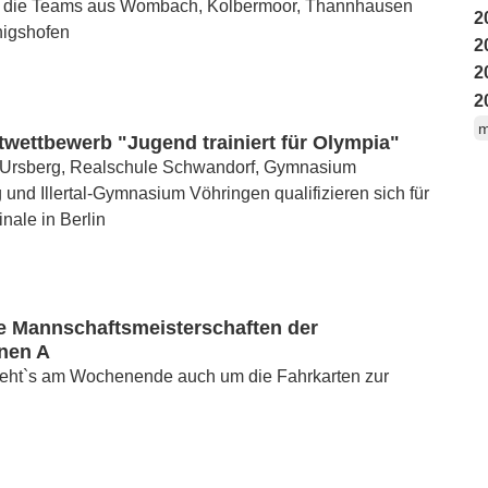
r die Teams aus Wombach, Kolbermoor, Thannhausen
2
igshofen
2
2
2
m
wettbewerb "Jugend trainiert für Olympia"
rsberg, Realschule Schwandorf, Gymnasium
 und Illertal-Gymnasium Vöhringen qualifizieren sich für
nale in Berlin
e Mannschaftsmeisterschaften der
nnen A
 geht`s am Wochenende auch um die Fahrkarten zur