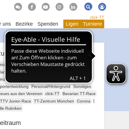
Suche
Suchen
click-TT
r uns
Bezirke
Spenden
Ligen
Turniere
ubriken
inzelsport Erwachsene
annschaftssport Erwachsene
Seniorensport
inzelsport Jugend
Mannschaftssport Jugend
portentwicklung
Personal/Hintergrund
Sonstiges
eues aus den Vereinen
click-TT
Bavarian TT-Race
|
TTV Junior-Race
TT-Zentrum München
Corona
lle Rubriken
eitraum