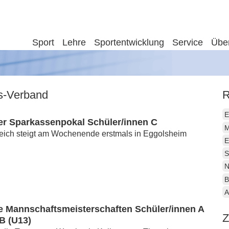
Sport
Lehre
Sportentwicklung
Service
Übe
is-Verband
R
E
er Sparkassenpokal Schüler/innen C
M
leich steigt am Wochenende erstmals in Eggolsheim
E
S
N
B
A
e Mannschaftsmeisterschaften Schüler/innen A
Z
B (U13)