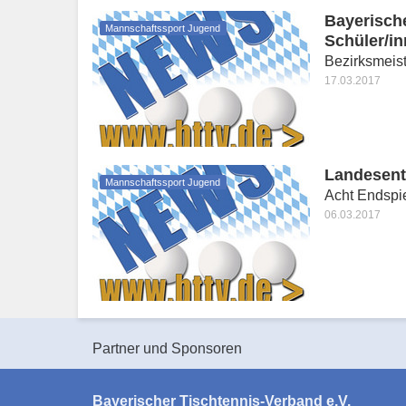
Bayerisch
Mannschaftssport Jugend
Schüler/i
Bezirksmeist
17.03.2017
Landesents
Mannschaftssport Jugend
Acht Endspi
06.03.2017
Partner und Sponsoren
Bayerischer Tischtennis-Verband e.V.