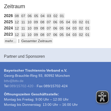
Zeitraum
2026
08
07
06
05
04
03
02
01
2025
12
11
10
09
08
07
06
05
04
03
02
01
2024
12
11
10
09
08
07
06
05
04
03
02
01
2023
12
11
10
09
08
07
06
05
04
03
02
01
|
mehr...
Gesamter Zeitraum
Partner und Sponsoren
Bayerischer Tischtennis-Verband e.V.
Georg-Brauchle-Ring 93, 80992 München
bttv
@
bttv.de
Tel
089/15702-420
· Fax 089/15702-424
Öffnungszeiten Geschäftsstelle:
Montag bis Freitag: 9:00 Uhr – 12:00 Uhr
Montag bis Donnerstag: 13:00 Uhr – 16:00 Uhr