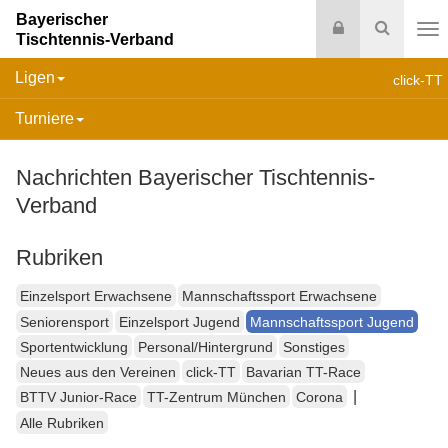
Bayerischer
Login
Suche
Tischtennis-Verband
Na
Ligen
click-TT
Turniere
Nachrichten Bayerischer Tischtennis-
Verband
Rubriken
Einzelsport Erwachsene
Mannschaftssport Erwachsene
Seniorensport
Einzelsport Jugend
Mannschaftssport Jugend
Sportentwicklung
Personal/Hintergrund
Sonstiges
Neues aus den Vereinen
click-TT
Bavarian TT-Race
|
BTTV Junior-Race
TT-Zentrum München
Corona
Alle Rubriken