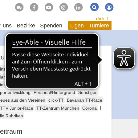
Suche
Suchen
click-TT
r uns
Bezirke
Spenden
Ligen
Turniere
ubriken
inzelsport Erwachsene
annschaftssport Erwachsene
Seniorensport
inzelsport Jugend
Mannschaftssport Jugend
portentwicklung
Personal/Hintergrund
Sonstiges
eues aus den Vereinen
click-TT
Bavarian TT-Race
|
TTV Junior-Race
TT-Zentrum München
Corona
lle Rubriken
eitraum