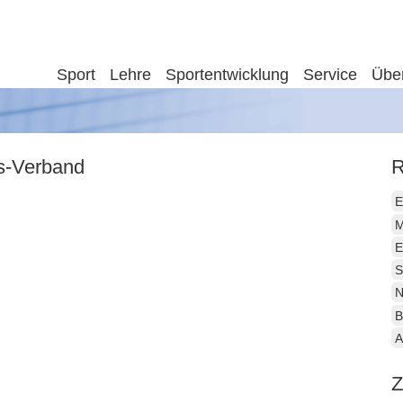
Sport
Lehre
Sportentwicklung
Service
Übe
is-Verband
R
E
M
E
S
N
B
A
Z