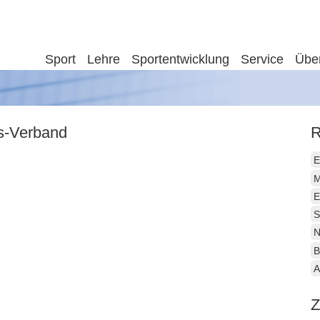
Sport
Lehre
Sportentwicklung
Service
Übe
is-Verband
R
E
M
E
S
N
B
A
Z