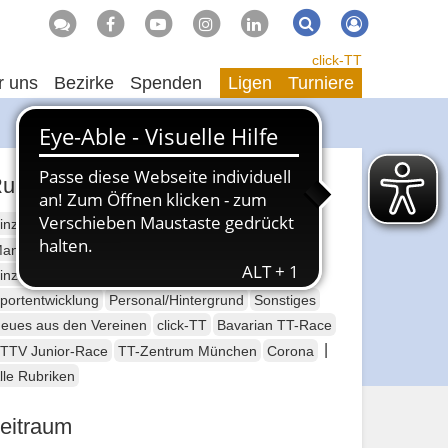
Suche
Suchen
click-TT
r uns
Bezirke
Spenden
Ligen
Turniere
ubriken
inzelsport Erwachsene
annschaftssport Erwachsene
Seniorensport
inzelsport Jugend
Mannschaftssport Jugend
portentwicklung
Personal/Hintergrund
Sonstiges
eues aus den Vereinen
click-TT
Bavarian TT-Race
|
TTV Junior-Race
TT-Zentrum München
Corona
lle Rubriken
eitraum