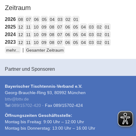
Zeitraum
2026
08
07
06
05
04
03
02
01
2025
12
11
10
09
08
07
06
05
04
03
02
01
2024
12
11
10
09
08
07
06
05
04
03
02
01
2023
12
11
10
09
08
07
06
05
04
03
02
01
|
mehr...
Gesamter Zeitraum
Partner und Sponsoren
Bayerischer Tischtennis-Verband e.V.
Georg-Brauchle-Ring 93, 80992 München
bttv
@
bttv.de
Tel
089/15702-420
· Fax 089/15702-424
Öffnungszeiten Geschäftsstelle:
Montag bis Freitag: 9:00 Uhr – 12:00 Uhr
Montag bis Donnerstag: 13:00 Uhr – 16:00 Uhr