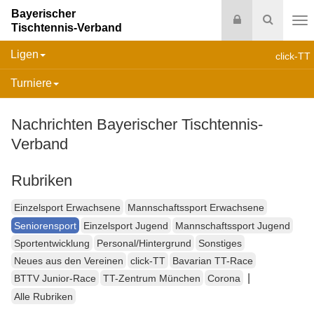
Bayerischer
Login
Suche
Tischtennis-Verband
Na
Ligen
click-TT
Turniere
Nachrichten Bayerischer Tischtennis-
Verband
Rubriken
Einzelsport Erwachsene
Mannschaftssport Erwachsene
Seniorensport
Einzelsport Jugend
Mannschaftssport Jugend
Sportentwicklung
Personal/Hintergrund
Sonstiges
Neues aus den Vereinen
click-TT
Bavarian TT-Race
|
BTTV Junior-Race
TT-Zentrum München
Corona
Alle Rubriken