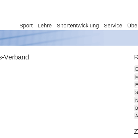
Sport
Lehre
Sportentwicklung
Service
Übe
is-Verband
R
E
M
E
S
N
B
A
Z