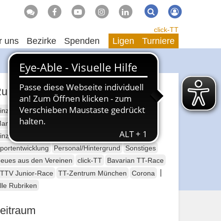
Suche
Suchen
click-TT
r uns
Bezirke
Spenden
Ligen
Turniere
ubriken
inzelsport Erwachsene
annschaftssport Erwachsene
Seniorensport
inzelsport Jugend
Mannschaftssport Jugend
portentwicklung
Personal/Hintergrund
Sonstiges
eues aus den Vereinen
click-TT
Bavarian TT-Race
|
TTV Junior-Race
TT-Zentrum München
Corona
lle Rubriken
eitraum