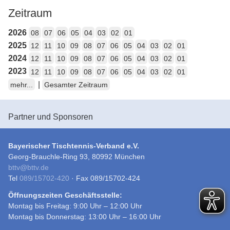
Zeitraum
2026
08
07
06
05
04
03
02
01
2025
12
11
10
09
08
07
06
05
04
03
02
01
2024
12
11
10
09
08
07
06
05
04
03
02
01
2023
12
11
10
09
08
07
06
05
04
03
02
01
|
mehr...
Gesamter Zeitraum
Partner und Sponsoren
Bayerischer Tischtennis-Verband e.V.
Georg-Brauchle-Ring 93, 80992 München
bttv
@
bttv.de
Tel
089/15702-420
· Fax 089/15702-424
Öffnungszeiten Geschäftsstelle:
Montag bis Freitag: 9:00 Uhr – 12:00 Uhr
Montag bis Donnerstag: 13:00 Uhr – 16:00 Uhr