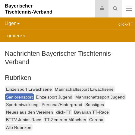
Bayerischer
Login
Suche
Tischtennis-Verband
Na
Ligen
click-TT
Turniere
Nachrichten Bayerischer Tischtennis-
Verband
Rubriken
Einzelsport Erwachsene
Mannschaftssport Erwachsene
Seniorensport
Einzelsport Jugend
Mannschaftssport Jugend
Sportentwicklung
Personal/Hintergrund
Sonstiges
Neues aus den Vereinen
click-TT
Bavarian TT-Race
|
BTTV Junior-Race
TT-Zentrum München
Corona
Alle Rubriken