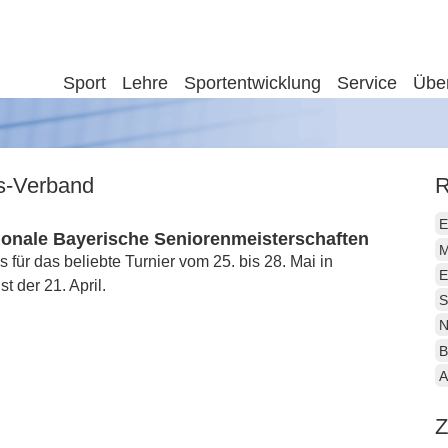
Sport
Lehre
Sportentwicklung
Service
Übe
is-Verband
R
E
tionale Bayerische Seniorenmeisterschaften
M
 für das beliebte Turnier vom 25. bis 28. Mai in
E
t der 21. April.
S
N
B
A
Z