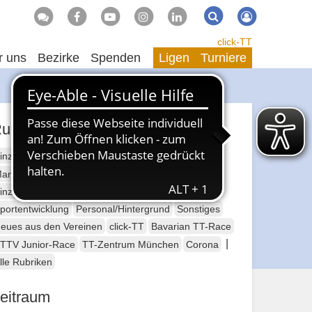
Suche
Suchen
click-TT
r uns
Bezirke
Spenden
Ligen
Turniere
ubriken
inzelsport Erwachsene
annschaftssport Erwachsene
Seniorensport
inzelsport Jugend
Mannschaftssport Jugend
portentwicklung
Personal/Hintergrund
Sonstiges
eues aus den Vereinen
click-TT
Bavarian TT-Race
|
TTV Junior-Race
TT-Zentrum München
Corona
lle Rubriken
eitraum