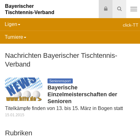
Bayerischer
Login
Suche
Tischtennis-Verband
Na
Ligen
click-TT
Turniere
Nachrichten Bayerischer Tischtennis-
Verband
Seniorensport
Bayerische
Einzelmeisterschaften der
Senioren
Titelkämpfe finden von 13. bis 15. März in Bogen statt
15.01.2015
Rubriken