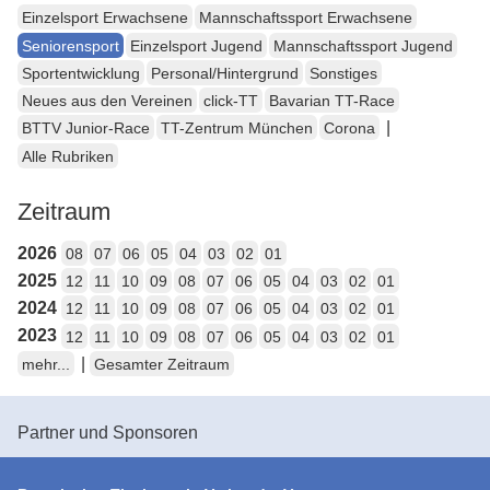
Einzelsport Erwachsene
Mannschaftssport Erwachsene
Seniorensport
Einzelsport Jugend
Mannschaftssport Jugend
Sportentwicklung
Personal/Hintergrund
Sonstiges
Neues aus den Vereinen
click-TT
Bavarian TT-Race
|
BTTV Junior-Race
TT-Zentrum München
Corona
Alle Rubriken
Zeitraum
2026
08
07
06
05
04
03
02
01
2025
12
11
10
09
08
07
06
05
04
03
02
01
2024
12
11
10
09
08
07
06
05
04
03
02
01
2023
12
11
10
09
08
07
06
05
04
03
02
01
|
mehr...
Gesamter Zeitraum
Partner und Sponsoren