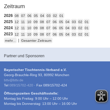
Zeitraum
2026
08
07
06
05
04
03
02
01
2025
12
11
10
09
08
07
06
05
04
03
02
01
2024
12
11
10
09
08
07
06
05
04
03
02
01
2023
12
11
10
09
08
07
06
05
04
03
02
01
|
mehr...
Gesamter Zeitraum
Partner und Sponsoren
Bayerischer Tischtennis-Verband e.V.
Georg-Brauchle-Ring 93, 80992 München
bttv
@
bttv.de
Tel
089/15702-420
· Fax 089/15702-424
Öffnungszeiten Geschäftsstelle:
Montag bis Freitag: 9:00 Uhr – 12:00 Uhr
Montag bis Donnerstag: 13:00 Uhr – 16:00 Uhr