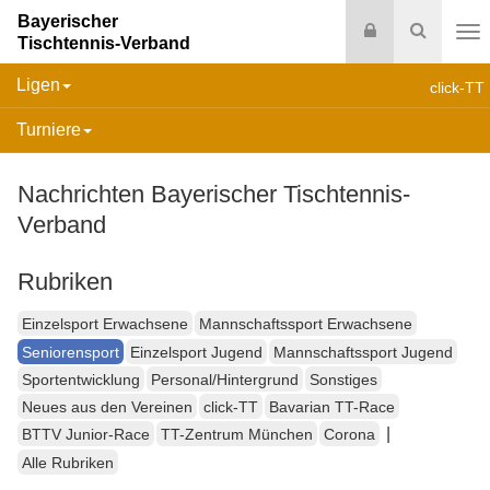
Bayerischer
Login
Suche
Tischtennis-Verband
Na
Ligen
click-TT
Turniere
Nachrichten Bayerischer Tischtennis-
Verband
Rubriken
Einzelsport Erwachsene
Mannschaftssport Erwachsene
Seniorensport
Einzelsport Jugend
Mannschaftssport Jugend
Sportentwicklung
Personal/Hintergrund
Sonstiges
Neues aus den Vereinen
click-TT
Bavarian TT-Race
|
BTTV Junior-Race
TT-Zentrum München
Corona
Alle Rubriken