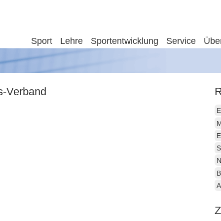
Sport
Lehre
Sportentwicklung
Service
Übe
is-Verband
R
E
M
E
S
N
B
A
Z