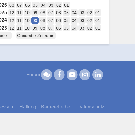
026
08
07
06
05
04
03
02
01
025
12
11
10
09
08
07
06
05
04
03
02
01
024
12
11
10
09
08
07
06
05
04
03
02
01
023
12
11
10
09
08
07
06
05
04
03
02
01
|
ehr...
Gesamter Zeitraum
Forum
ressum
Haftung
Barrierefreiheit
Datenschutz