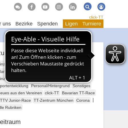
Suche
Suchen
click-TT
r uns
Bezirke
Spenden
Ligen
Turniere
ubriken
inzelsport Erwachsene
annschaftssport Erwachsene
Seniorensport
inzelsport Jugend
Mannschaftssport Jugend
portentwicklung
Personal/Hintergrund
Sonstiges
eues aus den Vereinen
click-TT
Bavarian TT-Race
|
TTV Junior-Race
TT-Zentrum München
Corona
lle Rubriken
eitraum