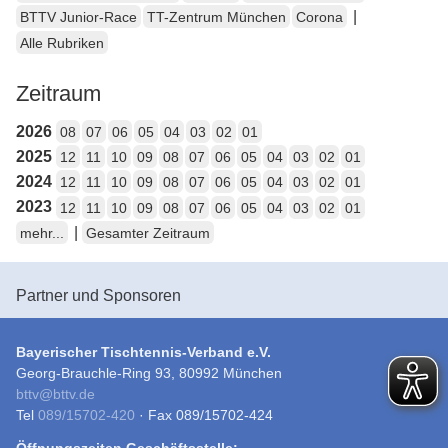
|
BTTV Junior-Race
TT-Zentrum München
Corona
Alle Rubriken
Zeitraum
2026
08
07
06
05
04
03
02
01
2025
12
11
10
09
08
07
06
05
04
03
02
01
2024
12
11
10
09
08
07
06
05
04
03
02
01
2023
12
11
10
09
08
07
06
05
04
03
02
01
|
mehr...
Gesamter Zeitraum
Partner und Sponsoren
Bayerischer Tischtennis-Verband e.V.
Georg-Brauchle-Ring 93, 80992 München
bttv
@
bttv.de
Tel
089/15702-420
· Fax 089/15702-424
Öffnungszeiten Geschäftsstelle: