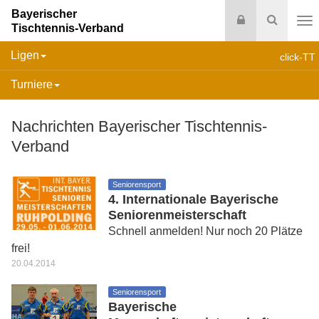
Bayerischer
Login
Suche
Tischtennis-Verband
Na
Ligen
click-TT
Turniere
Nachrichten Bayerischer Tischtennis-
Verband
Seniorensport
4. Internationale Bayerische
Seniorenmeisterschaft
Schnell anmelden! Nur noch 20 Plätze
frei!
20.04.2014
Seniorensport
Bayerische