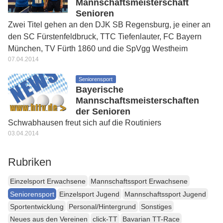
Mannschaftsmeisterschaft
Senioren
Zwei Titel gehen an den DJK SB Regensburg, je einer an
den SC Fürstenfeldbruck, TTC Tiefenlauter, FC Bayern
München, TV Fürth 1860 und die SpVgg Westheim
07.04.2014
Seniorensport
Bayerische
Mannschaftsmeisterschaften
der Senioren
Schwabhausen freut sich auf die Routiniers
03.04.2014
Rubriken
Einzelsport Erwachsene
Mannschaftssport Erwachsene
Seniorensport
Einzelsport Jugend
Mannschaftssport Jugend
Sportentwicklung
Personal/Hintergrund
Sonstiges
Neues aus den Vereinen
click-TT
Bavarian TT-Race