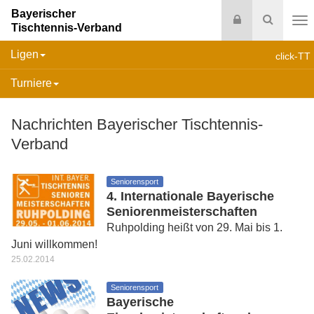
Bayerischer
Login
Suche
Tischtennis-Verband
Na
Ligen
click-TT
Turniere
Nachrichten Bayerischer Tischtennis-
Verband
Seniorensport
4. Internationale Bayerische
Seniorenmeisterschaften
Ruhpolding heißt von 29. Mai bis 1.
Juni willkommen!
25.02.2014
Seniorensport
Bayerische