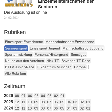
Einzelmeisterschaften der
Senioren
Die Auslosung ist online
24.02.2014
Rubriken
Einzelsport Erwachsene
Mannschaftssport Erwachsene
Seniorensport
Einzelsport Jugend
Mannschaftssport Jugend
Sportentwicklung
Personal/Hintergrund
Sonstiges
Neues aus den Vereinen
click-TT
Bavarian TT-Race
|
BTTV Junior-Race
TT-Zentrum München
Corona
Alle Rubriken
Zeitraum
2026
08
07
06
05
04
03
02
01
2025
12
11
10
09
08
07
06
05
04
03
02
01
2024
12
11
10
09
08
07
06
05
04
03
02
01