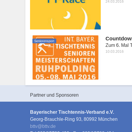
24.03.2016
Countdown 
Seniorensport
Zum 6. Mal T
10.03.2016
Partner und Sponsoren
Bayerischer Tischtennis-Verband e.V.
Georg-Brauchle-Ring 93, 80992 München
bttv
@
bttv.de