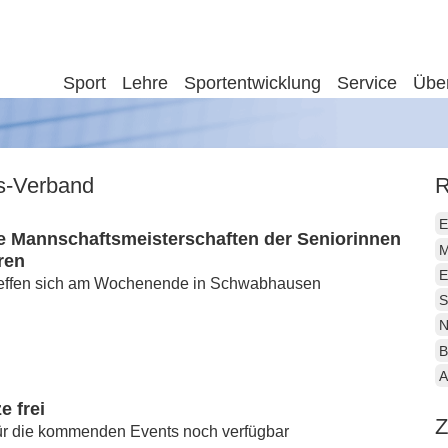
Sport
Lehre
Sportentwicklung
Service
Übe
is-Verband
R
E
e Mannschaftsmeisterschaften der Seniorinnen
M
ren
E
treffen sich am Wochenende in Schwabhausen
S
N
B
A
e frei
Z
für die kommenden Events noch verfügbar