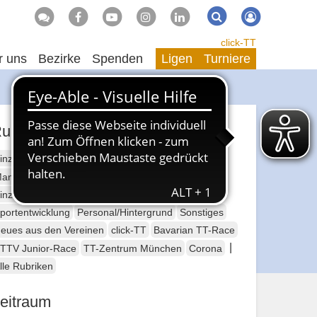
Suche
Suchen
click-TT
r uns
Bezirke
Spenden
Ligen
Turniere
ubriken
inzelsport Erwachsene
annschaftssport Erwachsene
Seniorensport
inzelsport Jugend
Mannschaftssport Jugend
portentwicklung
Personal/Hintergrund
Sonstiges
eues aus den Vereinen
click-TT
Bavarian TT-Race
|
TTV Junior-Race
TT-Zentrum München
Corona
lle Rubriken
eitraum