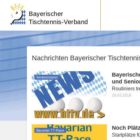
Bayerischer
Tischtennis-Verband
Nachrichten Bayerischer Tischtenn
Bayerisch
Seniorensport
und Senio
Routiniers 
29.03.2016
Noch Plätz
Bavarian TT-Race
Startplätze 