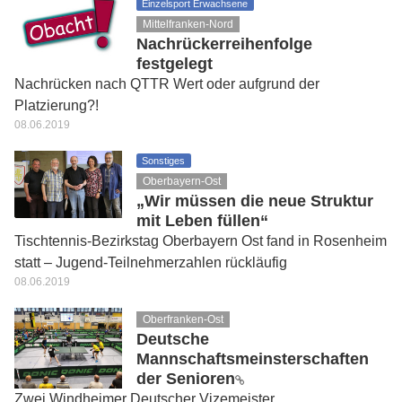
Einzelsport Erwachsene
Mittelfranken-Nord
Nachrückerreihenfolge
festgelegt
Nachrücken nach QTTR Wert oder aufgrund der
Platzierung?!
08.06.2019
Sonstiges
Oberbayern-Ost
„Wir müssen die neue Struktur
mit Leben füllen“
Tischtennis-Bezirkstag Oberbayern Ost fand in Rosenheim
statt – Jugend-Teilnehmerzahlen rückläufig
08.06.2019
Oberfranken-Ost
Deutsche
Mannschaftsmeinsterschaften
der Senioren
Zwei Windheimer Deutscher Vizemeister