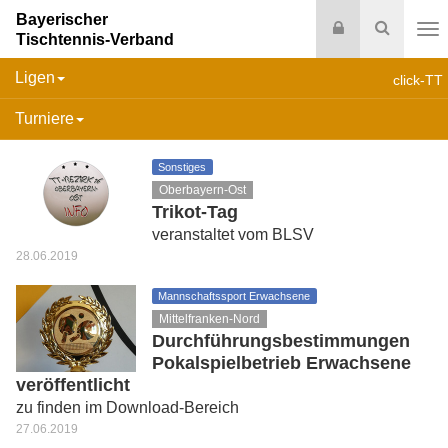
Bayerischer
Login
Suche
Tischtennis-Verband
Na
Ligen
click-TT
Turniere
Sonstiges
Oberbayern-Ost
Trikot-Tag
veranstaltet vom BLSV
28.06.2019
Mannschaftssport Erwachsene
Mittelfranken-Nord
Durchführungsbestimmungen
Pokalspielbetrieb Erwachsene
veröffentlicht
zu finden im Download-Bereich
27.06.2019