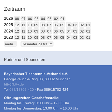
Zeitraum
2026
08
07
06
05
04
03
02
01
2025
12
11
10
09
08
07
06
05
04
03
02
01
2024
12
11
10
09
08
07
06
05
04
03
02
01
2023
12
11
10
09
08
07
06
05
04
03
02
01
|
mehr...
Gesamter Zeitraum
Partner und Sponsoren
Bayerischer Tischtennis-Verband e.V.
Georg-Brauchle-Ring 93, 80992 München
bttv
@
bttv.de
Tel
089/15702-420
· Fax 089/15702-424
Öffnungszeiten Geschäftsstelle:
Montag bis Freitag: 9:00 Uhr – 12:00 Uhr
Montag bis Donnerstag: 13:00 Uhr – 16:00 Uhr