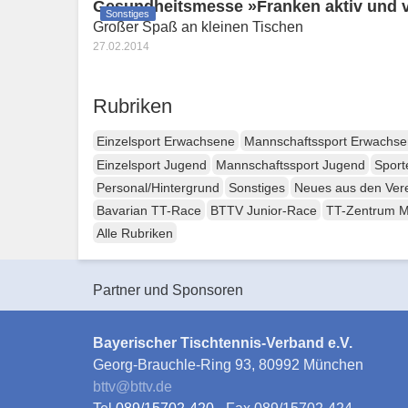
Gesundheitsmesse »Franken aktiv und v
Sonstiges
Großer Spaß an kleinen Tischen
27.02.2014
Rubriken
Einzelsport Erwachsene
Mannschaftssport Erwachs
Einzelsport Jugend
Mannschaftssport Jugend
Sport
Personal/Hintergrund
Sonstiges
Neues aus den Ver
Bavarian TT-Race
BTTV Junior-Race
TT-Zentrum 
Alle Rubriken
Partner und Sponsoren
Bayerischer Tischtennis-Verband e.V.
Georg-Brauchle-Ring 93, 80992 München
bttv
@
bttv.de