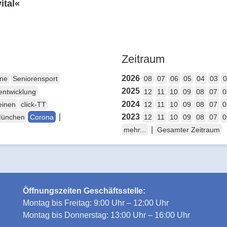
ital«
Zeitraum
2026
ene
Seniorensport
08
07
06
05
04
03
0
2025
entwicklung
12
11
10
09
08
07
0
2024
einen
click-TT
12
11
10
09
08
07
0
|
2023
München
Corona
12
11
10
09
08
07
0
|
mehr...
Gesamter Zeitraum
Öffnungszeiten Geschäftsstelle:
Montag bis Freitag: 9:00 Uhr – 12:00 Uhr
Montag bis Donnerstag: 13:00 Uhr – 16:00 Uhr