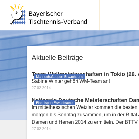
Bayerischer
Tischtennis-Verband
Aktuelle Beiträge
Team-Weltmeisterschaften in Tokio (28. A
Mannschaftssport Erwachsene
Sabine Winter gehört WM-Team an!
27.02.2014
Nationale Deutsche Meisterschaften Dam
Einzelsport Erwachsene
Im mittelhessischen Wetzlar kommen die besten T
morgen bis Sonntag zusammen, um in der Rittal 
Damen und Herren 2014 zu ermitteln. Der BTTV
27.02.2014