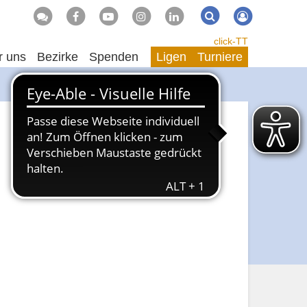
Suche
Suchen
click-TT
r uns
Bezirke
Spenden
Ligen
Turniere