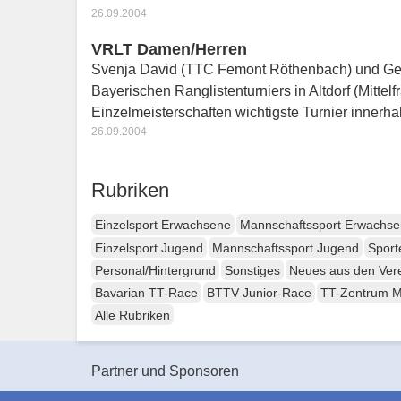
26.09.2004
VRLT Damen/Herren
Svenja David (TTC Femont Röthenbach) und Ger
Bayerischen Ranglistenturniers in Altdorf (Mitte
Einzelmeisterschaften wichtigste Turnier inner
26.09.2004
Rubriken
Einzelsport Erwachsene
Mannschaftssport Erwachs
Einzelsport Jugend
Mannschaftssport Jugend
Sport
Personal/Hintergrund
Sonstiges
Neues aus den Ver
Bavarian TT-Race
BTTV Junior-Race
TT-Zentrum 
Alle Rubriken
Partner und Sponsoren