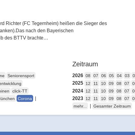
d Richter (FC Tegernheim) heißen die Sieger des
lfranken).Das nach den Bayerischen
halb des BTTV brachte…
Zeitraum
2026
ene
Seniorensport
08
07
06
05
04
03
0
2025
entwicklung
12
11
10
09
08
07
0
2024
einen
click-TT
12
11
10
09
08
07
0
|
2023
München
Corona
12
11
10
09
08
07
0
|
mehr...
Gesamter Zeitraum