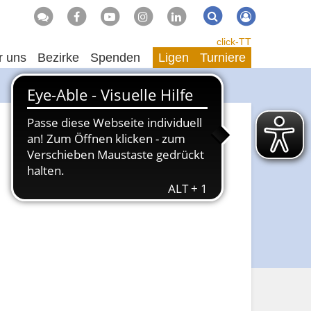
Suche
Suchen
click-TT
r uns
Bezirke
Spenden
Ligen
Turniere