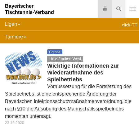
Bayerischer
Login
Suche
Tischtennis-Verband
Na
Ligen
click-TT
Turniere
Corona
Unterfranken-West
Wichtige Informationen zur
Wiederaufnahme des
Spielbetriebs
Voraussetzung für die Fortsetzung des
Spielbetriebs ist eine entsprechende Änderung der
Bayerischen Infektionsschutzmaßnahmenverordnung, die
nach §10 die Ausübung des Mannschaftsspielbetriebs
momentan untersagt.
23.12.2020