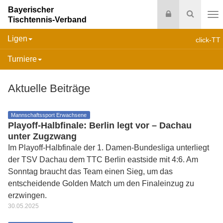
Bayerischer
Login
Suche
Tischtennis-Verband
Na
Ligen
click-TT
Turniere
Aktuelle Beiträge
Mannschaftssport Erwachsene
Playoff-Halbfinale: Berlin legt vor – Dachau
unter Zugzwang
Im Playoff-Halbfinale der 1. Damen-Bundesliga unterliegt
der TSV Dachau dem TTC Berlin eastside mit 4:6. Am
Sonntag braucht das Team einen Sieg, um das
entscheidende Golden Match um den Finaleinzug zu
erzwingen.
30.05.2025