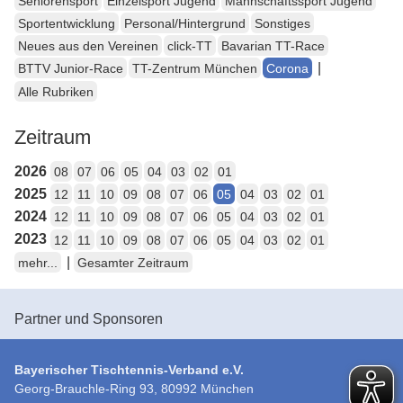
Seniorensport
Einzelsport Jugend
Mannschaftssport Jugend
Sportentwicklung
Personal/Hintergrund
Sonstiges
Neues aus den Vereinen
click-TT
Bavarian TT-Race
|
BTTV Junior-Race
TT-Zentrum München
Corona
Alle Rubriken
Zeitraum
2026
08
07
06
05
04
03
02
01
2025
12
11
10
09
08
07
06
05
04
03
02
01
2024
12
11
10
09
08
07
06
05
04
03
02
01
2023
12
11
10
09
08
07
06
05
04
03
02
01
|
mehr...
Gesamter Zeitraum
Partner und Sponsoren
Bayerischer Tischtennis-Verband e.V.
Georg-Brauchle-Ring 93, 80992 München