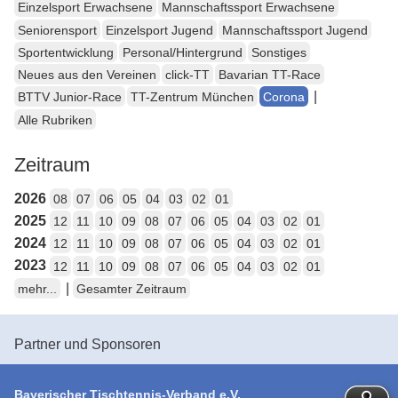
Einzelsport Erwachsene
Mannschaftssport Erwachsene
Seniorensport
Einzelsport Jugend
Mannschaftssport Jugend
Sportentwicklung
Personal/Hintergrund
Sonstiges
Neues aus den Vereinen
click-TT
Bavarian TT-Race
|
BTTV Junior-Race
TT-Zentrum München
Corona
Alle Rubriken
Zeitraum
2026
08
07
06
05
04
03
02
01
2025
12
11
10
09
08
07
06
05
04
03
02
01
2024
12
11
10
09
08
07
06
05
04
03
02
01
2023
12
11
10
09
08
07
06
05
04
03
02
01
|
mehr...
Gesamter Zeitraum
Partner und Sponsoren
Bayerischer Tischtennis-Verband e.V.