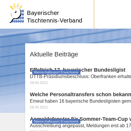
Bayerischer
Tischtennis-Verband
Aktuelle Beiträge
Effeltrich 17. bayerischer Bundesligist
Mannschaftssport Erwachsene
DTTB-Präsidiumsbeschluss: Oberfranken erhalten 
29.04.2021
Welche Personaltransfers schon bekann
Erneut haben 16 bayerische Bundesligisten gem
28.04.2021
Anmeldefenster für Sommer-Team-Cup v
Mannschaftssport Erwachsene
Ausschreibung angepasst, Meldungen erst ab 17