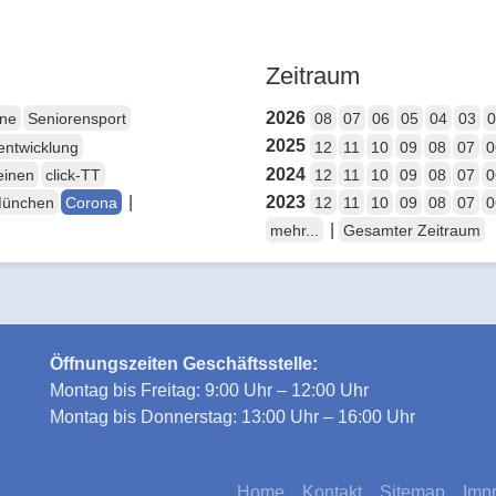
Zeitraum
2026
ene
Seniorensport
08
07
06
05
04
03
0
2025
entwicklung
12
11
10
09
08
07
0
2024
einen
click-TT
12
11
10
09
08
07
0
|
2023
München
Corona
12
11
10
09
08
07
0
|
mehr...
Gesamter Zeitraum
Öffnungszeiten Geschäftsstelle:
Montag bis Freitag: 9:00 Uhr – 12:00 Uhr
Montag bis Donnerstag: 13:00 Uhr – 16:00 Uhr
Home
Kontakt
Sitemap
Imp