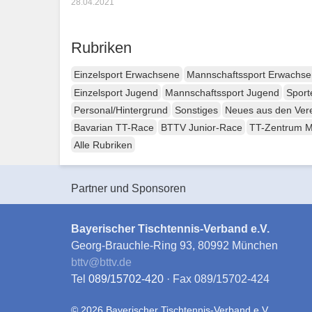
28.04.2021
Rubriken
Einzelsport Erwachsene
Mannschaftssport Erwachs
Einzelsport Jugend
Mannschaftssport Jugend
Sport
Personal/Hintergrund
Sonstiges
Neues aus den Ver
Bavarian TT-Race
BTTV Junior-Race
TT-Zentrum 
Alle Rubriken
Partner und Sponsoren
Bayerischer Tischtennis-Verband e.V.
Georg-Brauchle-Ring 93, 80992 München
bttv
@
bttv.de
Tel
089/15702-420
· Fax 089/15702-424
© 2026 Bayerischer Tischtennis-Verband e.V.