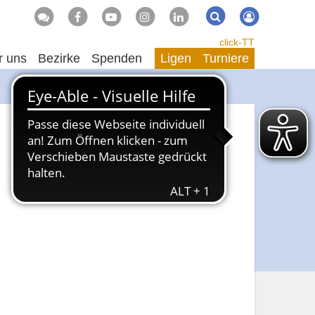
Suche
Suchen
click-TT
r uns
Bezirke
Spenden
Ligen
Turniere