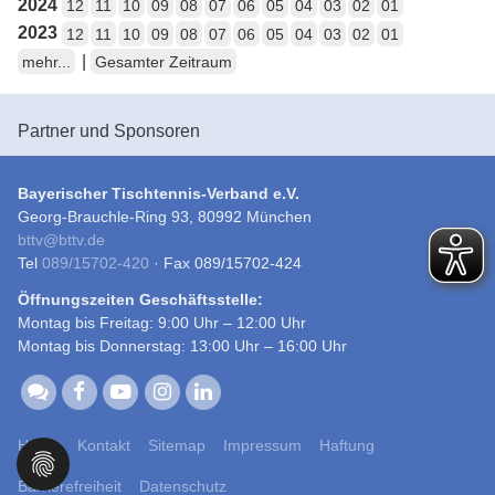
2024
12
11
10
09
08
07
06
05
04
03
02
01
2023
12
11
10
09
08
07
06
05
04
03
02
01
|
mehr...
Gesamter Zeitraum
Partner und Sponsoren
Bayerischer Tischtennis-Verband e.V.
Georg-Brauchle-Ring 93, 80992 München
bttv
@
bttv.de
Tel
089/15702-420
· Fax 089/15702-424
Öffnungszeiten Geschäftsstelle:
Montag bis Freitag: 9:00 Uhr – 12:00 Uhr
Montag bis Donnerstag: 13:00 Uhr – 16:00 Uhr
Home
Kontakt
Sitemap
Impressum
Haftung
Barrierefreiheit
Datenschutz