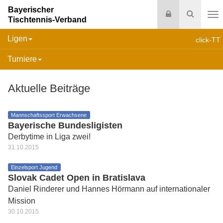
Bayerischer
Login
Suche
Tischtennis-Verband
Na
Ligen
click-TT
Turniere
Aktuelle Beiträge
Mannschaftssport Erwachsene
Bayerische Bundesligisten
Derbytime in Liga zwei!
31.10.2015
Einzelsport Jugend
Slovak Cadet Open in Bratislava
Daniel Rinderer und Hannes Hörmann auf internationaler
Mission
30.10.2015