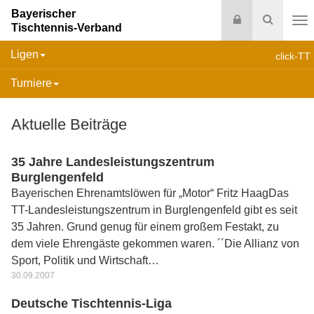
Bayerischer
Login
Suche
Tischtennis-Verband
Na
Ligen
click-TT
Turniere
Aktuelle Beiträge
35 Jahre Landesleistungszentrum
Burglengenfeld
Bayerischen Ehrenamtslöwen für „Motor“ Fritz HaagDas
TT-Landesleistungszentrum in Burglengenfeld gibt es seit
35 Jahren. Grund genug für einem großem Festakt, zu
dem viele Ehrengäste gekommen waren. ´´Die Allianz von
Sport, Politik und Wirtschaft…
30.09.2007
Deutsche Tischtennis-Liga