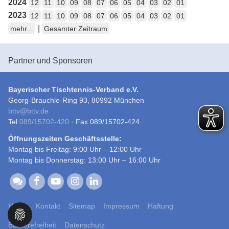
2024
12
11
10
09
08
07
06
05
04
03
02
01
2023
12
11
10
09
08
07
06
05
04
03
02
01
|
mehr...
Gesamter Zeitraum
Partner und Sponsoren
Bayerischer Tischtennis-Verband e.V.
Georg-Brauchle-Ring 93, 80992 München
bttv
@
bttv.de
Tel
089/15702-420
· Fax 089/15702-424
Öffnungszeiten Geschäftsstelle:
Montag bis Freitag: 9:00 Uhr – 12:00 Uhr
Montag bis Donnerstag: 13:00 Uhr – 16:00 Uhr
Home
Kontakt
Sitemap
Impressum
Haftung
Barrierefreiheit
Datenschutz