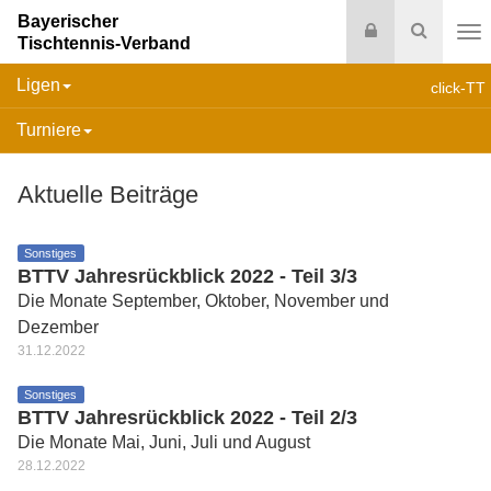
Bayerischer
Login
Suche
Tischtennis-Verband
Na
Ligen
click-TT
Turniere
Aktuelle Beiträge
Sonstiges
BTTV Jahresrückblick 2022 - Teil 3/3
Die Monate September, Oktober, November und
Dezember
31.12.2022
Sonstiges
BTTV Jahresrückblick 2022 - Teil 2/3
Die Monate Mai, Juni, Juli und August
28.12.2022