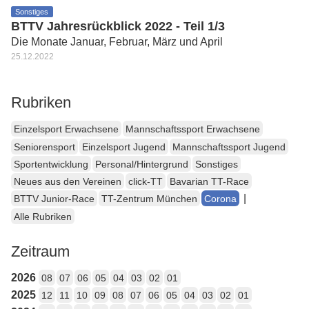
Sonstiges
BTTV Jahresrückblick 2022 - Teil 1/3
Die Monate Januar, Februar, März und April
25.12.2022
Rubriken
Einzelsport Erwachsene
Mannschaftssport Erwachsene
Seniorensport
Einzelsport Jugend
Mannschaftssport Jugend
Sportentwicklung
Personal/Hintergrund
Sonstiges
Neues aus den Vereinen
click-TT
Bavarian TT-Race
|
BTTV Junior-Race
TT-Zentrum München
Corona
Alle Rubriken
Zeitraum
2026
08
07
06
05
04
03
02
01
2025
12
11
10
09
08
07
06
05
04
03
02
01