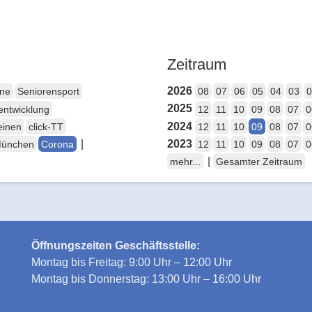
Zeitraum
2026
ene
Seniorensport
08
07
06
05
04
03
0
2025
entwicklung
12
11
10
09
08
07
0
2024
einen
click-TT
12
11
10
09
08
07
0
|
2023
München
Corona
12
11
10
09
08
07
0
|
mehr...
Gesamter Zeitraum
Öffnungszeiten Geschäftsstelle:
Montag bis Freitag: 9:00 Uhr – 12:00 Uhr
Montag bis Donnerstag: 13:00 Uhr – 16:00 Uhr