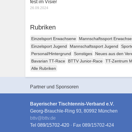
fest im Visier
26.09.2024
Rubriken
Einzelsport Erwachsene
Mannschaftssport Erwachs
Einzelsport Jugend
Mannschaftssport Jugend
Sport
Personal/Hintergrund
Sonstiges
Neues aus den Ver
Bavarian TT-Race
BTTV Junior-Race
TT-Zentrum 
Alle Rubriken
Partner und Sponsoren
Bayerischer Tischtennis-Verband e.V.
Georg-Brauchle-Ring 93, 80992 München
bttv
@
bttv.de
Tel
089/15702-420
· Fax 089/15702-424