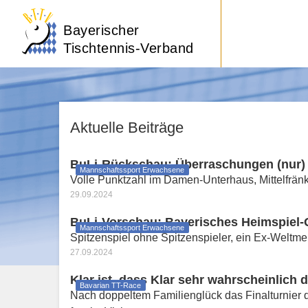
Bayerischer
Tischtennis-Verband
Aktuelle Beiträge
BuLi-Rückschau: Überraschungen (nur) 
Mannschaftssport Erwachsene
Volle Punktzahl im Damen-Unterhaus, Mittelfränk
29.09.2024
BuLi-Vorschau: Bayerisches Heimspiel-
Mannschaftssport Erwachsene
Spitzenspiel ohne Spitzenspieler, ein Ex-Weltmei
27.09.2024
Klar ist, dass Klar sehr wahrscheinlich d
Bavarian TT-Race
Nach doppeltem Familienglück das Finalturnier