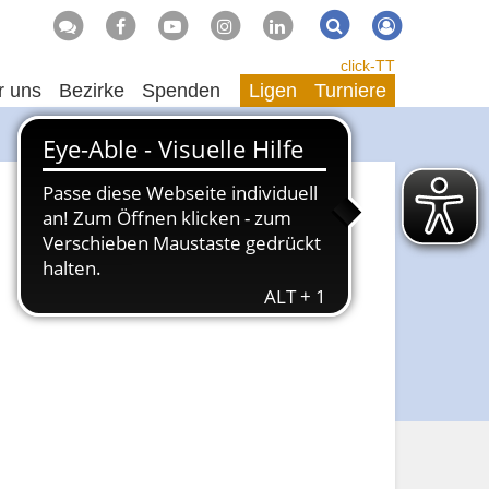
Suche
Suchen
click-TT
r uns
Bezirke
Spenden
Ligen
Turniere