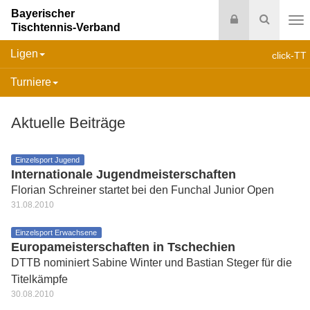
Bayerischer
Login
Suche
Tischtennis-Verband
Na
Ligen
click-TT
Turniere
Aktuelle Beiträge
Einzelsport Jugend
Internationale Jugendmeisterschaften
Florian Schreiner startet bei den Funchal Junior Open
31.08.2010
Einzelsport Erwachsene
Europameisterschaften in Tschechien
DTTB nominiert Sabine Winter und Bastian Steger für die
Titelkämpfe
30.08.2010