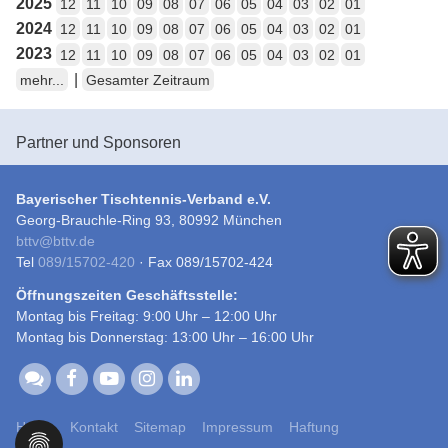
2025
12
11
10
09
08
07
06
05
04
03
02
01
2024
12
11
10
09
08
07
06
05
04
03
02
01
2023
12
11
10
09
08
07
06
05
04
03
02
01
|
mehr...
Gesamter Zeitraum
Partner und Sponsoren
Bayerischer Tischtennis-Verband e.V.
Georg-Brauchle-Ring 93, 80992 München
bttv
@
bttv.de
Tel
089/15702-420
· Fax 089/15702-424
Öffnungszeiten Geschäftsstelle:
Montag bis Freitag: 9:00 Uhr – 12:00 Uhr
Montag bis Donnerstag: 13:00 Uhr – 16:00 Uhr
Home
Kontakt
Sitemap
Impressum
Haftung