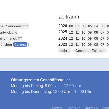
Zeitraum
2026
ene
Seniorensport
08
07
06
05
04
03
0
2025
entwicklung
12
11
10
09
08
07
0
2024
einen
click-TT
12
11
10
09
08
07
0
|
2023
München
Corona
12
11
10
09
08
07
0
|
mehr...
Gesamter Zeitraum
Öffnungszeiten Geschäftsstelle:
Montag bis Freitag: 9:00 Uhr – 12:00 Uhr
Montag bis Donnerstag: 13:00 Uhr – 16:00 Uhr
Home
Kontakt
Sitemap
Imp