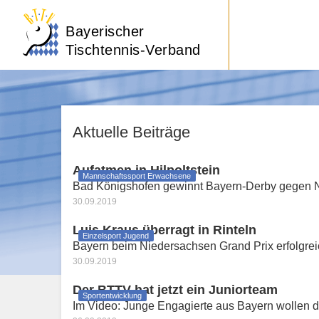
Bayerischer
Tischtennis-Verband
Aktuelle Beiträge
Aufatmen in Hilpoltstein
Mannschaftssport Erwachsene
Bad Königshofen gewinnt Bayern-Derby gegen Neu
30.09.2019
Luis Kraus überragt in Rinteln
Einzelsport Jugend
Bayern beim Niedersachsen Grand Prix erfolgreic
30.09.2019
Der BTTV hat jetzt ein Juniorteam
Sportentwicklung
Im Video: Junge Engagierte aus Bayern wollen d