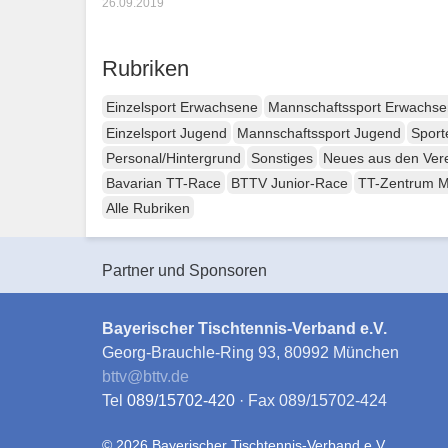
26.09.2019
Rubriken
Einzelsport Erwachsene
Mannschaftssport Erwachs
Einzelsport Jugend
Mannschaftssport Jugend
Sport
Personal/Hintergrund
Sonstiges
Neues aus den Ver
Bavarian TT-Race
BTTV Junior-Race
TT-Zentrum 
Alle Rubriken
Partner und Sponsoren
Bayerischer Tischtennis-Verband e.V.
Georg-Brauchle-Ring 93, 80992 München
bttv
@
bttv.de
Tel
089/15702-420
· Fax 089/15702-424
© 2026 Bayerischer Tischtennis-Verband e.V.