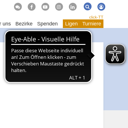
Suche
Suchen
click-TT
r uns
Bezirke
Spenden
Ligen
Turniere