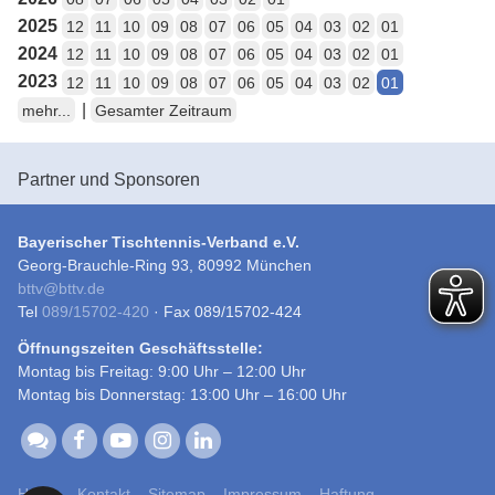
2025
12
11
10
09
08
07
06
05
04
03
02
01
2024
12
11
10
09
08
07
06
05
04
03
02
01
2023
12
11
10
09
08
07
06
05
04
03
02
01
|
mehr...
Gesamter Zeitraum
Partner und Sponsoren
Bayerischer Tischtennis-Verband e.V.
Georg-Brauchle-Ring 93, 80992 München
bttv
@
bttv.de
Tel
089/15702-420
· Fax 089/15702-424
Öffnungszeiten Geschäftsstelle:
Montag bis Freitag: 9:00 Uhr – 12:00 Uhr
Montag bis Donnerstag: 13:00 Uhr – 16:00 Uhr
Home
Kontakt
Sitemap
Impressum
Haftung