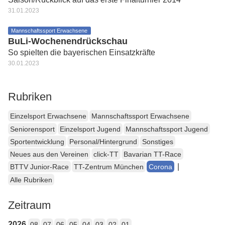
31.01.2023
Mannschaftssport Erwachsene
BuLi-Wochenendrückschau
So spielten die bayerischen Einsatzkräfte
30.01.2023
Rubriken
Einzelsport Erwachsene
Mannschaftssport Erwachsene
Seniorensport
Einzelsport Jugend
Mannschaftssport Jugend
Sportentwicklung
Personal/Hintergrund
Sonstiges
Neues aus den Vereinen
click-TT
Bavarian TT-Race
|
BTTV Junior-Race
TT-Zentrum München
Corona
Alle Rubriken
Zeitraum
2026
08
07
06
05
04
03
02
01