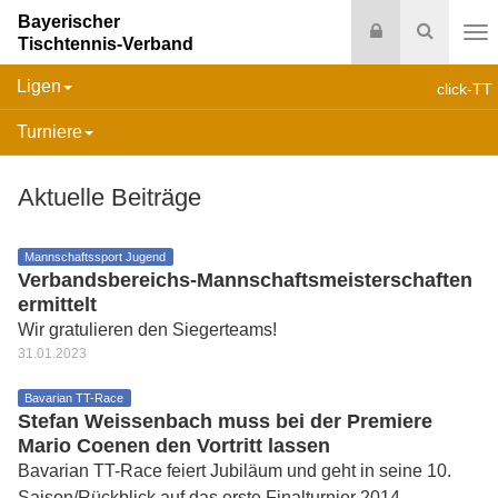
Bayerischer
Login
Suche
Tischtennis-Verband
Na
Ligen
click-TT
Turniere
Aktuelle Beiträge
Mannschaftssport Jugend
Verbandsbereichs-Mannschaftsmeisterschaften
ermittelt
Wir gratulieren den Siegerteams!
31.01.2023
Bavarian TT-Race
Stefan Weissenbach muss bei der Premiere
Mario Coenen den Vortritt lassen
Bavarian TT-Race feiert Jubiläum und geht in seine 10.
Saison/Rückblick auf das erste Finalturnier 2014