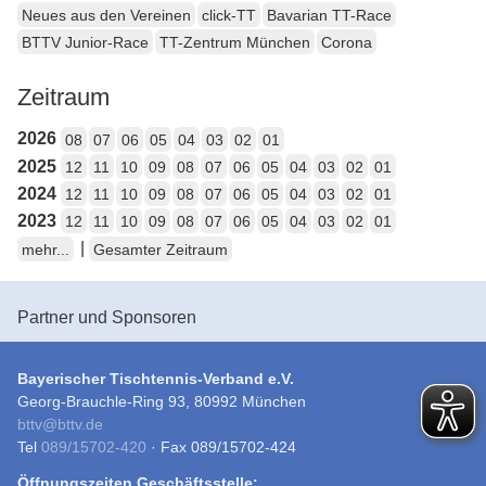
Neues aus den Vereinen
click-TT
Bavarian TT-Race
BTTV Junior-Race
TT-Zentrum München
Corona
Zeitraum
2026
08
07
06
05
04
03
02
01
2025
12
11
10
09
08
07
06
05
04
03
02
01
2024
12
11
10
09
08
07
06
05
04
03
02
01
2023
12
11
10
09
08
07
06
05
04
03
02
01
|
mehr...
Gesamter Zeitraum
Partner und Sponsoren
Bayerischer Tischtennis-Verband e.V.
Georg-Brauchle-Ring 93, 80992 München
bttv
@
bttv.de
Tel
089/15702-420
· Fax 089/15702-424
Öffnungszeiten Geschäftsstelle: