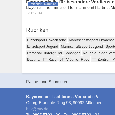
Ehrenmedaille für besondere Verdienste
Personal/Hintergrund
Bayerns Innenminister Herrmann ehrt Hartmut Mü
17.12.2014
Rubriken
Einzelsport Erwachsene
Mannschaftssport Erwachs
Einzelsport Jugend
Mannschaftssport Jugend
Sport
Personal/Hintergrund
Sonstiges
Neues aus den Ver
Bavarian TT-Race
BTTV Junior-Race
TT-Zentrum 
Partner und Sponsoren
Bayerischer Tischtennis-Verband e.V.
Georg-Brauchle-Ring 93, 80992 München
bttv
@
bttv.de