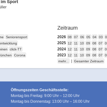
 im Sport
ller
Zeitraum
2026
ene
Seniorensport
08
07
06
05
04
03
0
2025
entwicklung
12
11
10
09
08
07
0
2024
einen
click-TT
12
11
10
09
08
07
0
2023
München
Corona
12
11
10
09
08
07
0
|
mehr...
Gesamter Zeitraum
Öffnungszeiten Geschäftsstelle:
Montag bis Freitag: 9:00 Uhr – 12:00 Uhr
Montag bis Donnerstag: 13:00 Uhr – 16:00 Uhr