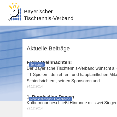
Bayerischer
Tischtennis-Verband
Aktuelle Beiträge
Frohe Weihnachten!
Sonstiges
Der Bayerische Tischtennis-Verband wünscht all
TT-Spielern, den ehren- und hauptamtlichen Mita
Schiedsrichtern, seinen Sponsoren und…
24.12.2014
1. Bundesliga Damen
Mannschaftssport Erwachsene
Kolbermoor beschließt Hinrunde mit zwei Siege
22.12.2014