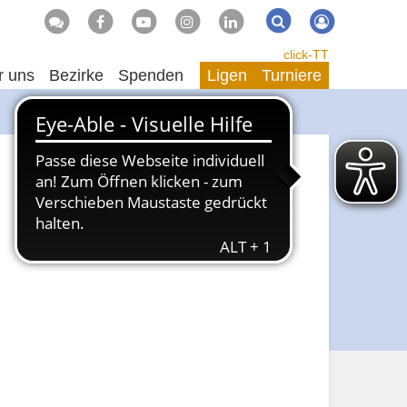
Suche
Suchen
click-TT
r uns
Bezirke
Spenden
Ligen
Turniere