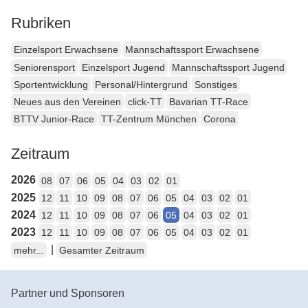
Rubriken
Einzelsport Erwachsene
Mannschaftssport Erwachsene
Seniorensport
Einzelsport Jugend
Mannschaftssport Jugend
Sportentwicklung
Personal/Hintergrund
Sonstiges
Neues aus den Vereinen
click-TT
Bavarian TT-Race
BTTV Junior-Race
TT-Zentrum München
Corona
Zeitraum
2026
08
07
06
05
04
03
02
01
2025
12
11
10
09
08
07
06
05
04
03
02
01
2024
12
11
10
09
08
07
06
05
04
03
02
01
2023
12
11
10
09
08
07
06
05
04
03
02
01
|
mehr...
Gesamter Zeitraum
Partner und Sponsoren