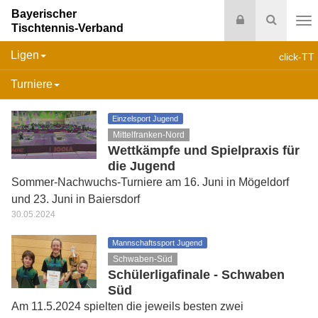
Bayerischer
Login
Suche
Tischtennis-Verband
Na
Ligen
click-TT
Turniere
Einzelsport Jugend
Mittelfranken-Nord
Wettkämpfe und Spielpraxis für
die Jugend
Sommer-Nachwuchs-Turniere am 16. Juni in Mögeldorf
und 23. Juni in Baiersdorf
30.05.2024
Mannschaftssport Jugend
Schwaben-Süd
Schülerligafinale - Schwaben
Süd
Am 11.5.2024 spielten die jeweils besten zwei