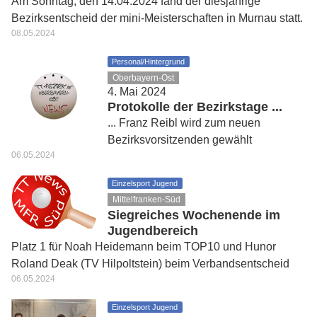
Am Sonntag, den 14.04.2024 fand der diesjährige
Bezirksentscheid der mini-Meisterschaften in Murnau statt.
08.05.2024
Personal/Hintergrund
Oberbayern-Ost
4. Mai 2024
Protokolle der Bezirkstage ...
... Franz Reibl wird zum neuen
Bezirksvorsitzenden gewählt
06.05.2024
Einzelsport Jugend
Mittelfranken-Süd
Siegreiches Wochenende im
Jugendbereich
Platz 1 für Noah Heidemann beim TOP10 und Hunor
Roland Deak (TV Hilpoltstein) beim Verbandsentscheid
06.05.2024
Einzelsport Jugend