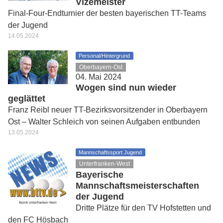
Vizemeister
Final-Four-Endturnier der besten bayerischen TT-Teams
der Jugend
14.05.2024
Personal/Hintergrund
Oberbayern-Ost
04. Mai 2024
Wogen sind nun wieder
geglättet
Franz Reibl neuer TT-Bezirksvorsitzender in Oberbayern
Ost – Walter Schleich von seinen Aufgaben entbunden
13.05.2024
Mannschaftssport Jugend
Unterfranken-West
Bayerische
Mannschaftsmeisterschaften
der Jugend
Dritte Plätze für den TV Hofstetten und
den FC Hösbach