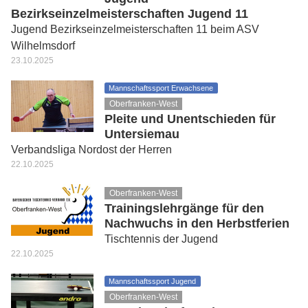
Bezirkseinzelmeisterschaften Jugend 11
Jugend Bezirkseinzelmeisterschaften 11 beim ASV
Wilhelmsdorf
23.10.2025
Mannschaftssport Erwachsene
Oberfranken-West
Pleite und Unentschieden für
Untersiemau
Verbandsliga Nordost der Herren
22.10.2025
Oberfranken-West
Trainingslehrgänge für den
Nachwuchs in den Herbstferien
Tischtennis der Jugend
22.10.2025
Mannschaftssport Jugend
Oberfranken-West