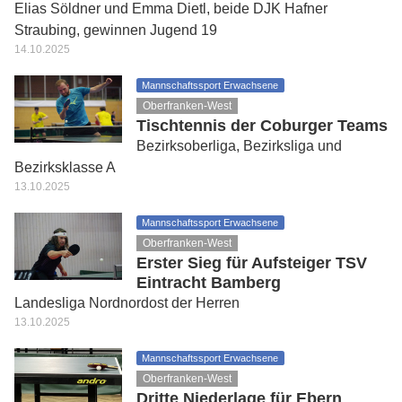
Elias Söldner und Emma Dietl, beide DJK Hafner
Straubing, gewinnen Jugend 19
14.10.2025
Mannschaftssport Erwachsene
Oberfranken-West
Tischtennis der Coburger Teams
Bezirksoberliga, Bezirksliga und
Bezirksklasse A
13.10.2025
Mannschaftssport Erwachsene
Oberfranken-West
Erster Sieg für Aufsteiger TSV
Eintracht Bamberg
Landesliga Nordnordost der Herren
13.10.2025
Mannschaftssport Erwachsene
Oberfranken-West
Dritte Niederlage für Ebern