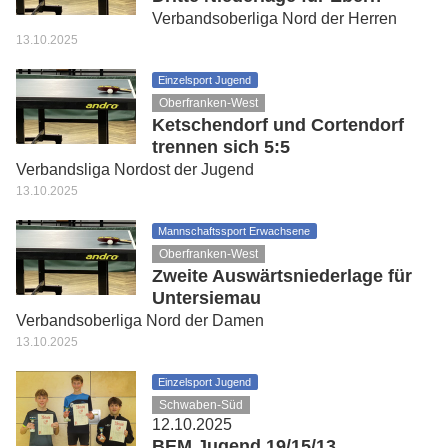
Verbandsoberliga Nord der Herren
13.10.2025
Einzelsport Jugend
Oberfranken-West
Ketschendorf und Cortendorf
trennen sich 5:5
Verbandsliga Nordost der Jugend
13.10.2025
Mannschaftssport Erwachsene
Oberfranken-West
Zweite Auswärtsniederlage für
Untersiemau
Verbandsoberliga Nord der Damen
13.10.2025
Einzelsport Jugend
Schwaben-Süd
12.10.2025
BEM Jugend 19/15/13