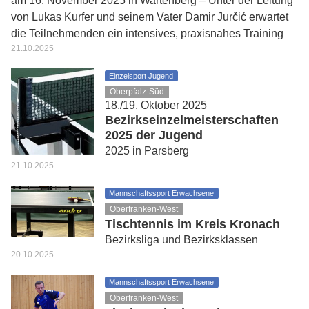
am 16. November 2025 in Wartenberg – Unter der Leitung
von Lukas Kurfer und seinem Vater Damir Jurčić erwartet
die Teilnehmenden ein intensives, praxisnahes Training
21.10.2025
Einzelsport Jugend
Oberpfalz-Süd
18./19. Oktober 2025
Bezirkseinzelmeisterschaften
2025 der Jugend
2025 in Parsberg
21.10.2025
Mannschaftssport Erwachsene
Oberfranken-West
Tischtennis im Kreis Kronach
Bezirksliga und Bezirksklassen
20.10.2025
Mannschaftssport Erwachsene
Oberfranken-West