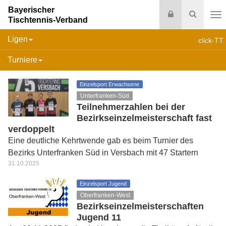
Bayerischer
Login
Suche
Tischtennis-Verband
Na
Ligen
click-TT
Turniere
Einzelsport Erwachsene
Unterfranken-Süd
Teilnehmerzahlen bei der
Bezirkseinzelmeisterschaft fast
verdoppelt
Eine deutliche Kehrtwende gab es beim Turnier des
Bezirks Unterfranken Süd in Versbach mit 47 Startern
31.10.2025
Einzelsport Jugend
Oberfranken-West
Bezirkseinzelmeisterschaften
Jugend 11