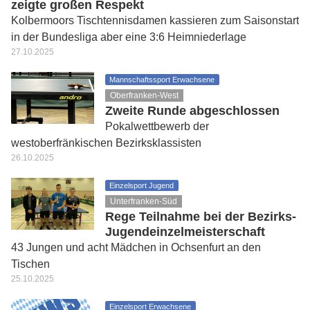
zeigte großen Respekt
Kolbermoors Tischtennisdamen kassieren zum Saisonstart
in der Bundesliga aber eine 3:6 Heimniederlage
27.10.2025
Mannschaftssport Erwachsene
Oberfranken-West
Zweite Runde abgeschlossen
Pokalwettbewerb der
westoberfränkischen Bezirksklassisten
26.10.2025
Einzelsport Jugend
Unterfranken-Süd
Rege Teilnahme bei der Bezirks-
Jugendeinzelmeisterschaft
43 Jungen und acht Mädchen in Ochsenfurt an den
Tischen
25.10.2025
Einzelsport Erwachsene