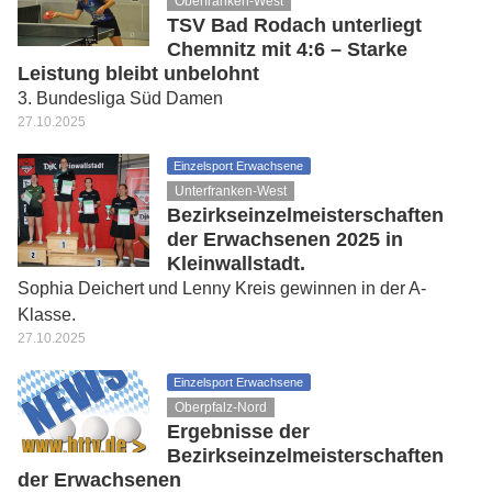
Oberfranken-West
TSV Bad Rodach unterliegt
Chemnitz mit 4:6 – Starke
Leistung bleibt unbelohnt
3. Bundesliga Süd Damen
27.10.2025
Einzelsport Erwachsene
Unterfranken-West
Bezirkseinzelmeisterschaften
der Erwachsenen 2025 in
Kleinwallstadt.
Sophia Deichert und Lenny Kreis gewinnen in der A-
Klasse.
27.10.2025
Einzelsport Erwachsene
Oberpfalz-Nord
Ergebnisse der
Bezirkseinzelmeisterschaften
der Erwachsenen