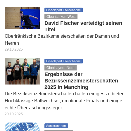
Einzelsport Erwachsene
Oberfranken-West
David Fischer verteidigt seinen
Titel
Oberfränkische Bezirksmeisterschaften der Damen und
Herren
29.10.2025
Einzelsport Erwachsene
Oberbayern-Nord
Ergebnisse der
Bezirkseinzelmeisterschaften
2025 in Manching
Die Bezirkseinzelmeisterschaften hatten einiges zu bieten:
Hochklassige Ballwechsel, emotionale Finals und einige
echte Überraschungssieger.
29.10.2025
Seniorensport