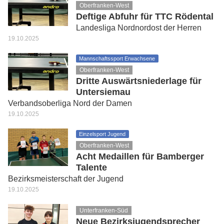
Oberfranken-West
Deftige Abfuhr für TTC Rödental
Landesliga Nordnordost der Herren
19.10.2025
Mannschaftssport Erwachsene
Oberfranken-West
Dritte Auswärtsniederlage für
Untersiemau
Verbandsoberliga Nord der Damen
19.10.2025
Einzelsport Jugend
Oberfranken-West
Acht Medaillen für Bamberger
Talente
Bezirksmeisterschaft der Jugend
19.10.2025
Unterfranken-Süd
Neue Bezirksjugendsprecher