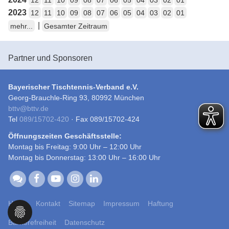
12
11
10
09
08
07
06
05
04
03
02
01
2023
12
11
10
09
08
07
06
05
04
03
02
01
|
mehr...
Gesamter Zeitraum
Partner und Sponsoren
Bayerischer Tischtennis-Verband e.V.
Georg-Brauchle-Ring 93, 80992 München
bttv
@
bttv.de
Tel
089/15702-420
· Fax 089/15702-424
Öffnungszeiten Geschäftsstelle:
Montag bis Freitag: 9:00 Uhr – 12:00 Uhr
Montag bis Donnerstag: 13:00 Uhr – 16:00 Uhr
Home
Kontakt
Sitemap
Impressum
Haftung
Barrierefreiheit
Datenschutz