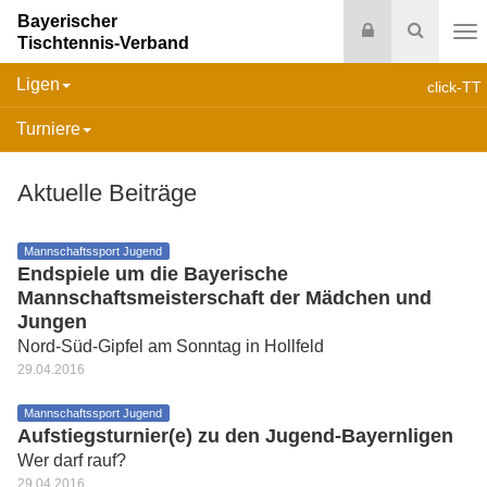
Bayerischer
Login
Suche
Tischtennis-Verband
Na
Ligen
click-TT
Turniere
Aktuelle Beiträge
Mannschaftssport Jugend
Endspiele um die Bayerische
Mannschaftsmeisterschaft der Mädchen und
Jungen
Nord-Süd-Gipfel am Sonntag in Hollfeld
29.04.2016
Mannschaftssport Jugend
Aufstiegsturnier(e) zu den Jugend-Bayernligen
Wer darf rauf?
29.04.2016