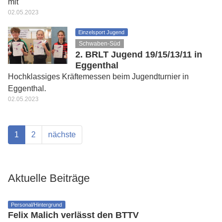
mit
02.05.2023
Einzelsport Jugend
Schwaben-Süd
2. BRLT Jugend 19/15/13/11 in
Eggenthal
Hochklassiges Kräftemessen beim Jugendturnier in
Eggenthal.
02.05.2023
1
2
nächste
Aktuelle Beiträge
Personal/Hintergrund
Felix Malich verlässt den BTTV