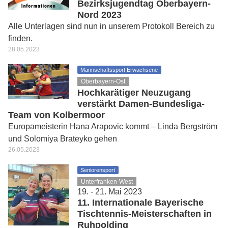
Bezirksjugendtag Oberbayern-
Nord 2023
Alle Unterlagen sind nun in unserem Protokoll Bereich zu
finden.
28.05.2023
Mannschaftssport Erwachsene
Oberbayern-Ost
Hochkarätiger Neuzugang
verstärkt Damen-Bundesliga-
Team von Kolbermoor
Europameisterin Hana Arapovic kommt – Linda Bergström
und Solomiya Brateyko gehen
26.05.2023
Seniorensport
Unterfranken-West
19. - 21. Mai 2023
11. Internationale Bayerische
Tischtennis-Meisterschaften in
Ruhpolding