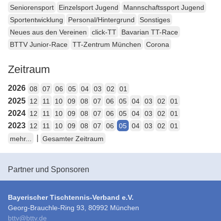
Seniorensport
Einzelsport Jugend
Mannschaftssport Jugend
Sportentwicklung
Personal/Hintergrund
Sonstiges
Neues aus den Vereinen
click-TT
Bavarian TT-Race
BTTV Junior-Race
TT-Zentrum München
Corona
Zeitraum
2026
08
07
06
05
04
03
02
01
2025
12
11
10
09
08
07
06
05
04
03
02
01
2024
12
11
10
09
08
07
06
05
04
03
02
01
2023
12
11
10
09
08
07
06
05
04
03
02
01
|
mehr...
Gesamter Zeitraum
Partner und Sponsoren
Bayerischer Tischtennis-Verband e.V.
Georg-Brauchle-Ring 93, 80992 München
bttv
@
bttv.de