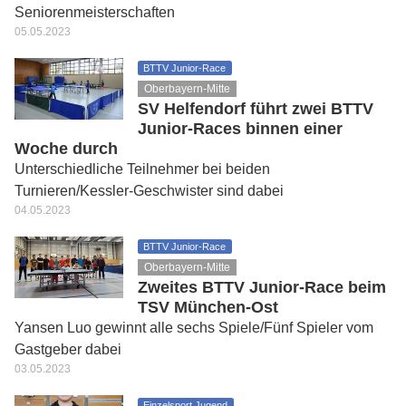
Seniorenmeisterschaften
05.05.2023
BTTV Junior-Race
Oberbayern-Mitte
SV Helfendorf führt zwei BTTV
Junior-Races binnen einer
Woche durch
Unterschiedliche Teilnehmer bei beiden
Turnieren/Kessler-Geschwister sind dabei
04.05.2023
BTTV Junior-Race
Oberbayern-Mitte
Zweites BTTV Junior-Race beim
TSV München-Ost
Yansen Luo gewinnt alle sechs Spiele/Fünf Spieler vom
Gastgeber dabei
03.05.2023
Einzelsport Jugend