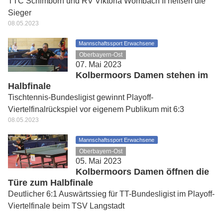
TTC Schimborn und RV Viktoria Wombach II heißen die
Sieger
08.05.2023
Mannschaftssport Erwachsene
Oberbayern-Ost
07. Mai 2023
Kolbermoors Damen stehen im
Halbfinale
Tischtennis-Bundesligist gewinnt Playoff-
Viertelfinalrückspiel vor eigenem Publikum mit 6:3
08.05.2023
Mannschaftssport Erwachsene
Oberbayern-Ost
05. Mai 2023
Kolbermoors Damen öffnen die
Türe zum Halbfinale
Deutlicher 6:1 Auswärtssieg für TT-Bundesligist im Playoff-
Viertelfinale beim TSV Langstadt