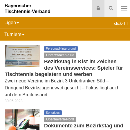
Bayerischer
Login
Suche
Tischtennis-Verband
Na
Ligen
click-TT
Turniere
Personal/Hintergrund
Unterfranken-Süd
Bezirkstag in Kist im Zeichen
des Vereinsservices: Spieler für
Tischtennis begeistern und werben
Zwei neue Vereine im Bezirk 3 Unterfranken Süd –
Dringend Bezirksjugendwart gesucht – Fokus liegt auch
auf dem Breitensport
30.05.2023
Sonstiges
Oberbayern-Nord
Dokumente zum Bezirkstag und