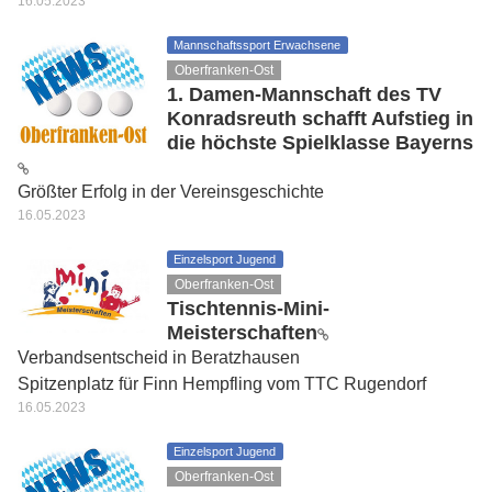
16.05.2023
Mannschaftssport Erwachsene
Oberfranken-Ost
1. Damen-Mannschaft des TV
Konradsreuth schafft Aufstieg in
die höchste Spielklasse Bayerns
Größter Erfolg in der Vereinsgeschichte
16.05.2023
Einzelsport Jugend
Oberfranken-Ost
Tischtennis-Mini-
Meisterschaften
Verbandsentscheid in Beratzhausen
Spitzenplatz für Finn Hempfling vom TTC Rugendorf
16.05.2023
Einzelsport Jugend
Oberfranken-Ost