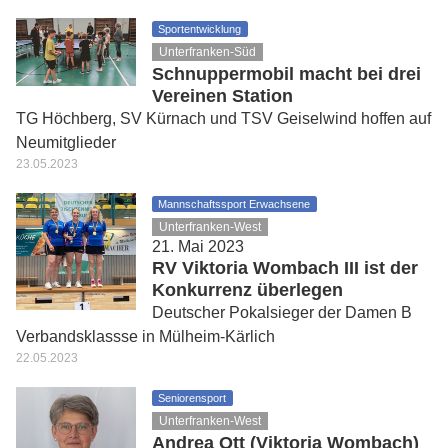
Sportentwicklung
Unterfranken-Süd
Schnuppermobil macht bei drei
Vereinen Station
TG Höchberg, SV Kürnach und TSV Geiselwind hoffen auf
Neumitglieder
23.05.2023
Mannschaftssport Erwachsene
Unterfranken-West
21. Mai 2023
RV Viktoria Wombach III ist der
Konkurrenz überlegen
Deutscher Pokalsieger der Damen B
Verbandsklassse in Mülheim-Kärlich
22.05.2023
Seniorensport
Unterfranken-West
Andrea Ott (Viktoria Wombach)