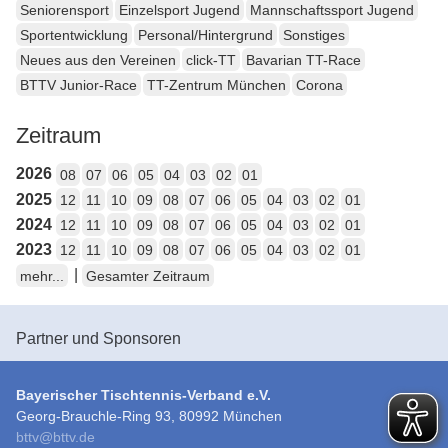
Seniorensport
Einzelsport Jugend
Mannschaftssport Jugend
Sportentwicklung
Personal/Hintergrund
Sonstiges
Neues aus den Vereinen
click-TT
Bavarian TT-Race
BTTV Junior-Race
TT-Zentrum München
Corona
Zeitraum
2026
08
07
06
05
04
03
02
01
2025
12
11
10
09
08
07
06
05
04
03
02
01
2024
12
11
10
09
08
07
06
05
04
03
02
01
2023
12
11
10
09
08
07
06
05
04
03
02
01
|
mehr...
Gesamter Zeitraum
Partner und Sponsoren
Bayerischer Tischtennis-Verband e.V.
Georg-Brauchle-Ring 93, 80992 München
bttv
@
bttv.de