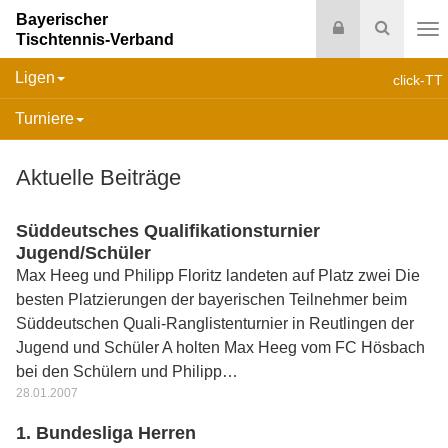
Bayerischer
Login
Suche
Tischtennis-Verband
Na
Ligen
click-TT
Turniere
Aktuelle Beiträge
Süddeutsches Qualifikationsturnier
Jugend/Schüler
Max Heeg und Philipp Floritz landeten auf Platz zwei Die
besten Platzierungen der bayerischen Teilnehmer beim
Süddeutschen Quali-Ranglistenturnier in Reutlingen der
Jugend und Schüler A holten Max Heeg vom FC Hösbach
bei den Schülern und Philipp…
28.01.2007
1. Bundesliga Herren