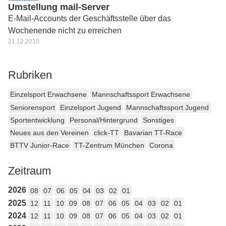
Umstellung mail-Server
E-Mail-Accounts der Geschäftsstelle über das
Wochenende nicht zu erreichen
21.12.2010
Rubriken
Einzelsport Erwachsene
Mannschaftssport Erwachsene
Seniorensport
Einzelsport Jugend
Mannschaftssport Jugend
Sportentwicklung
Personal/Hintergrund
Sonstiges
Neues aus den Vereinen
click-TT
Bavarian TT-Race
BTTV Junior-Race
TT-Zentrum München
Corona
Zeitraum
2026
08
07
06
05
04
03
02
01
2025
12
11
10
09
08
07
06
05
04
03
02
01
2024
12
11
10
09
08
07
06
05
04
03
02
01