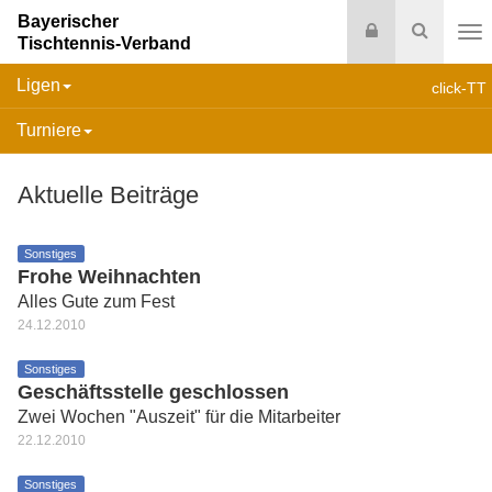
Bayerischer
Login
Suche
Tischtennis-Verband
Na
Ligen
click-TT
Turniere
Aktuelle Beiträge
Sonstiges
Frohe Weihnachten
Alles Gute zum Fest
24.12.2010
Sonstiges
Geschäftsstelle geschlossen
Zwei Wochen "Auszeit" für die Mitarbeiter
22.12.2010
Sonstiges