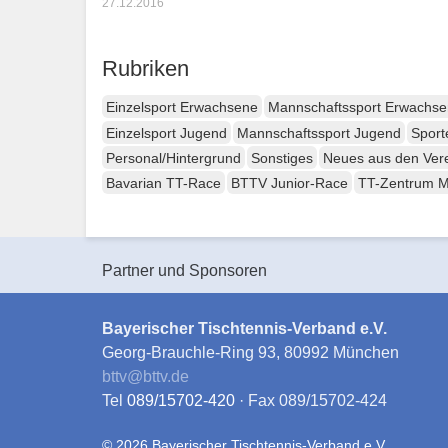
27.12.2016
Rubriken
Einzelsport Erwachsene
Mannschaftssport Erwachs
Einzelsport Jugend
Mannschaftssport Jugend
Sport
Personal/Hintergrund
Sonstiges
Neues aus den Ver
Bavarian TT-Race
BTTV Junior-Race
TT-Zentrum 
Partner und Sponsoren
Bayerischer Tischtennis-Verband e.V.
Georg-Brauchle-Ring 93, 80992 München
bttv
@
bttv.de
Tel
089/15702-420
· Fax 089/15702-424
© 2026 Bayerischer Tischtennis-Verband e.V.