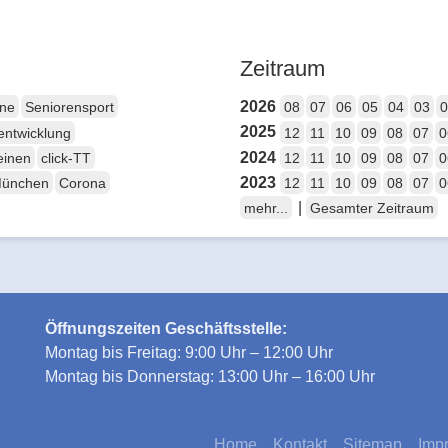
Zeitraum
2026
ene
Seniorensport
08
07
06
05
04
03
0
2025
entwicklung
12
11
10
09
08
07
0
2024
einen
click-TT
12
11
10
09
08
07
0
2023
München
Corona
12
11
10
09
08
07
0
|
mehr...
Gesamter Zeitraum
Öffnungszeiten Geschäftsstelle:
Montag bis Freitag: 9:00 Uhr – 12:00 Uhr
Montag bis Donnerstag: 13:00 Uhr – 16:00 Uhr
Home
Kontakt
Sitemap
Imp