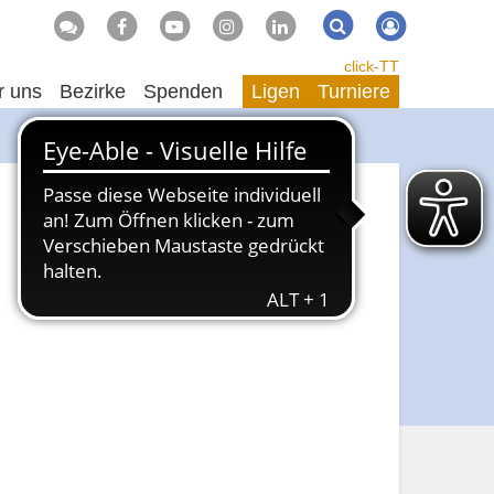
Suche
Suchen
click-TT
r uns
Bezirke
Spenden
Ligen
Turniere