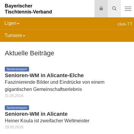
Bayerischer
Login
Suche
Tischtennis-Verband
Na
Ligen
click-TT
Turniere
Aktuelle Beiträge
Seniorensport
Senioren-WM in Alicante-Elche
Faszinierende Bilder und Eindrücke von einem
gigantischen Gemeinschaftserlebnis
31.05.2016
Seniorensport
Senioren-WM in Alicante
Heiner Koula ist zweifacher Weltmeister
29.05.2016