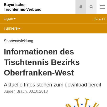
Bayerischer
Login
Suche
Tischtennis-Verband
Na
Ligen
click-TT
Turniere
Sportentwicklung
Informationen des
Tischtennis Bezirks
Oberfranken-West
Aktuelle Infos stehen zum download bereit
Jürgen Braun
,
03.10.2018